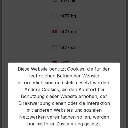
nf77 at
nf77 bg
nf77 ch
Produktgalerie überspringen
Zubehör
nf77 cz
nf77 de
Diese Website benutzt Cookies, die für den
technischen Betrieb der Website
nf77 en
erforderlich sind und stets gesetzt werden.
Andere Cookies, die den Komfort bei
nf77 es
Benutzung dieser Website erhöhen, der
Direktwerbung dienen oder die Interaktion
mit anderen Websites und sozialen
nf77 fr
Netzwerken vereinfachen sollen, werden
Daiwa Infinity LNH Karpfenkescher 2-
nur mit Ihrer Zustimmung gesetzt.
nf77 hr