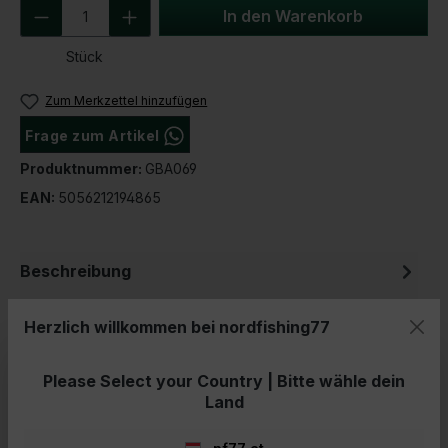
Produkt Anzahl: Gib den gewünschten We
t
In den Warenkorb
Stück
Zum Merkzettel hinzufügen
Frage zum Artikel
Produktnummer:
Produktnummer:
GBA069
EAN:
5056212194865
Beschreibung
Fox MatrixSide Tray QR Clamp Stabile und flexible
Herzlich willkommen bei nordfishing77
Seitenablage für dein Angelzubehör!Du möchtest
dein Angelzubehör sicher u…
Mehr
Please Select your Country | Bitte wähle dein
Bewertungen
Land
Informationen zur Produktsicherheit