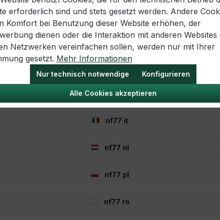
te erforderlich sind und stets gesetzt werden. Andere Cook
nf77 es
en Komfort bei Benutzung dieser Website erhöhen, der
twerbung dienen oder die Interaktion mit anderen Websites
nf77 fr
len Netzwerken vereinfachen sollen, werden nur mit Ihrer
mmung gesetzt.
Mehr Informationen
nf77 hr
Nur technisch notwendige
Konfigurieren
Alle Cookies akzeptieren
nf77 hu
nf77 it
nf77 nl
nf77 pl
echtliches
Informationen
rklärung
Häufig gestellte Fragen
nf77 ro
Jobs / Karriere