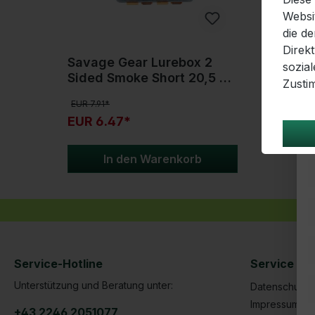
Websi
die d
Direk
Savage Gear Lurebox 2
sozia
Sided Smoke Short 20,5 x
Zusti
17 x 4,8 cm
EUR 7.91*
EUR 6.47*
In den Warenkorb
Service-Hotline
Service | R
Unterstützung und Beratung unter:
Datenschutze
Impressum
+43 2246 2051077