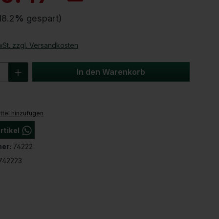
b
a
18.2
%
gespart)
t
t
wSt. zzgl. Versandkosten
Anzahl: Gib den gewünschten Wert ein 
In den Warenkorb
tel hinzufügen
rtikel
Produktnummer:
er:
74222
742223