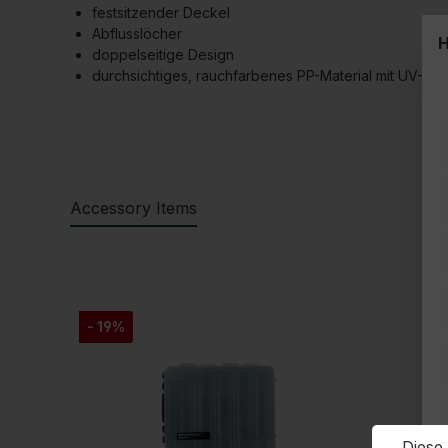
festsitzender Deckel
Abflusslöcher
H
doppelseitige Design
durchsichtiges, rauchfarbenes PP-Material mit UV-Sch
Accessory Items
Produktgalerie überspringen
- 19%
Diese