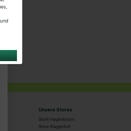
ies,
 und
Unsere Stores
Store Hagenbrunn
Store Klagenfurt