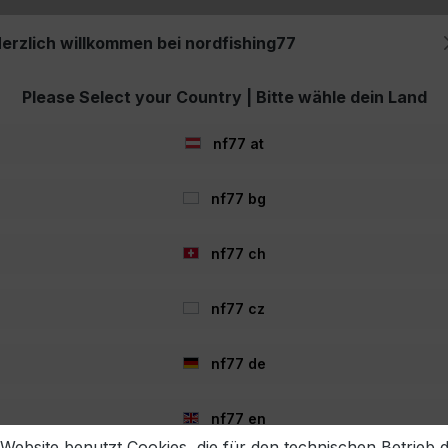
erzlich willkommen bei nordfishing77
utz
Please Select your Country | Bitte wähle dein Land
nf77 at
nf77 bg
nf77 ch
nf77 cz
nf77 de
nf77 en
 Website benutzt Cookies, die für den technischen Betrieb 