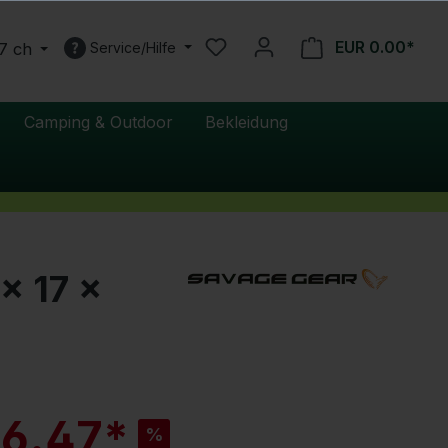
EUR 0.00*
7 ch
Service/Hilfe
Camping & Outdoor
Bekleidung
x 17 x
R
 6.47*
%
a