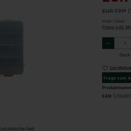
EUR 7.91*
(
Inhalt:
1 Stück
Preise exkl. M
Produkt 
Stück
Zum Merkzet
Frage zum A
Produktnumm
EAN:
5706301
oduktsicherheit