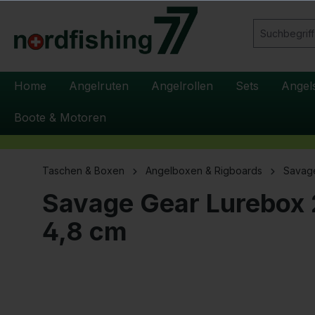
springen
Zur Hauptnavigation springen
Home
Angelruten
Angelrollen
Sets
Angel
Boote & Motoren
Taschen & Boxen
Angelboxen & Rigboards
Savage
Savage Gear Lurebox 
4,8 cm
Bildergalerie überspringen