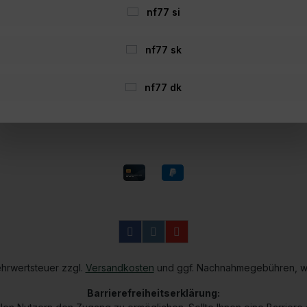
ular
Versandinformationen
nf77 si
ehrung
Zahlungsmöglichkeiten
Gutscheine
nf77 sk
llungen
Geschenke
age
Newsletter
nf77 dk
n
Über Nordfishing77
Aktionen
Mehrwertsteuer zzgl.
Versandkosten
und ggf. Nachnahmegebühren, w
Barrierefreiheitserklärung: