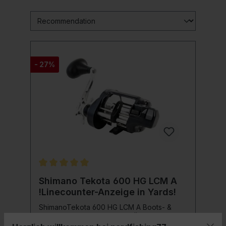
- 27%
Durchschnittliche Bewertung von 5 von 5 Sternen
Shimano Tekota 600 HG LCM A
!Linecounter-Anzeige in Yards!
ShimanoTekota 600 HG LCM A Boots- &
Trollingrolle mit High Speed Übersetzung
und metrischem Schnurzähler! Bei den