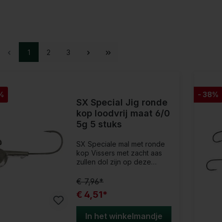
1
2
3
%
- 38%
SX Special Jig ronde
kop loodvrij maat 6/0
5g 5 stuks
SX Speciale mal met ronde
kop Vissers met zacht aas
zullen dol zijn op deze
loodvrije speciale mal! De
jighaak is gemaakt van
€ 7,96*
hoogwaardig staal,
€ 4,51*
vlakgesmeed en daardoor
uiterst stabiel. De gladde
zwart-nikkelafwerking in
In het winkelmandje