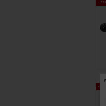
- 77
W
- 36