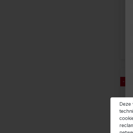
- 42
Deze 
techn
cooki
recla
netwe