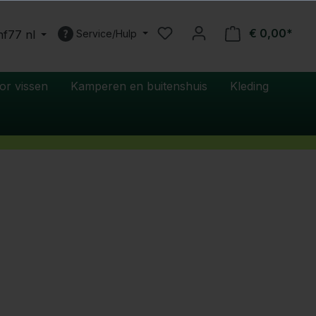
€ 0,00*
nf77 nl
Service/Hulp
or vissen
Kamperen en buitenshuis
Kleding