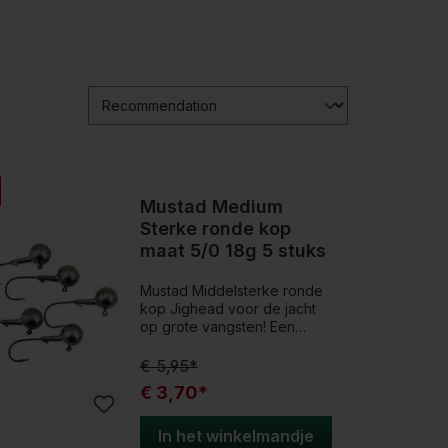
Mustad Medium
Sterke ronde kop
maat 5/0 18g 5 stuks
Mustad Middelsterke ronde
kop Jighead voor de jacht
op grote vangsten! Een
vlijmscherpe jigkop met een
grote, ronde haakboog.
€ 5,95*
Deze loodkop is perfect
€ 3,70*
voor het vissen met een licht
tot middelmatig
werpgewicht. Het maakt niet
In het winkelmandje