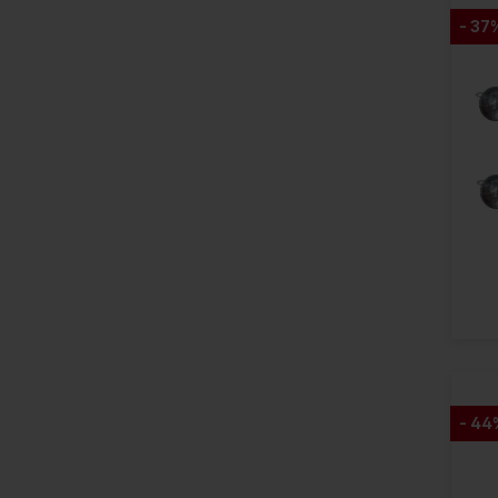
- 37
- 44