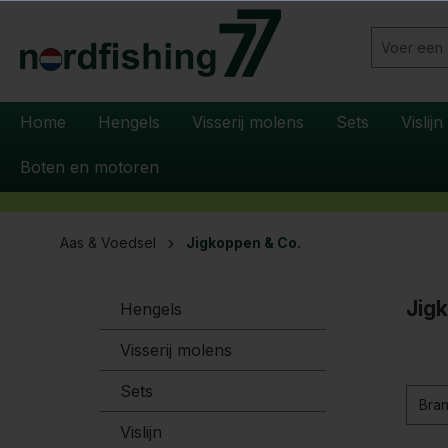
oekopdracht
Ga naar de hoofdnavigatie
Home
Hengels
Visserij molens
Sets
Vislijn
Boten en motoren
Aas & Voedsel
Jigkoppen & Co.
Jig
Hengels
Visserij molens
Sets
Bra
Vislijn