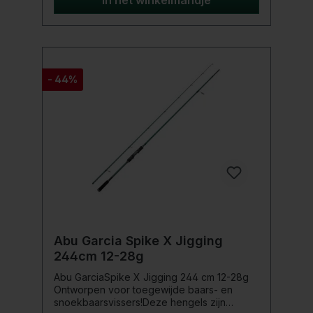
In het winkelmandje
stevige actie - dit zorgt voor een goede
aascontrole en beetdetectie, vooral bij
gebruik met softbaits en wobblers.Modellen
met een werpgewicht van minder dan 40
gram hebben een iets zachtere actie, wat
vooral voordelig is bij het gebruik van aas
- 44%
zoals lepels en spinners voor pittige
zalmachtigen, baars of kopvoorn - snelle en
krachtige ontsnappingen worden zeer
goed opgevangen en uitval tijdens het
gevecht wordt vermeden.< br />De X-
coiling op de blank maakt de hengels meer
torsiestijf en robuuster. Uitgerust met
titaniumoxide geleideogen, moderne EVA-
handgreep en draagtas.Productdetails:
Blank van koolstofvezel Gedeeltelijk EVA-
handvat Ergonomische schroefmolenhouder
Ringen van titaniumoxide
Abu Garcia Spike X Jigging
244cm 12-28g
Abu GarciaSpike X Jigging 244 cm 12-28g
Ontworpen voor toegewijde baars- en
snoekbaarsvissers!Deze hengels zijn