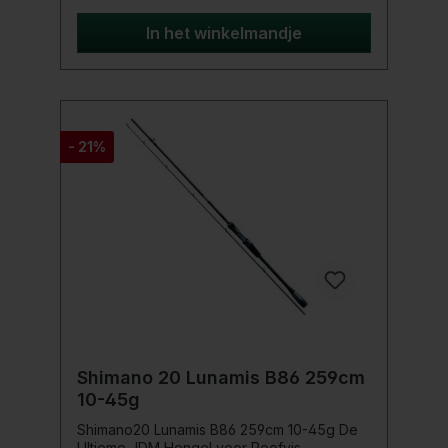
Hochmodulus-Carbon-blanks SeaGuide
CCS roestvrijstalen ringen met SiN-
In het winkelmandje
inzetstukken Double-Lock reelhouder
Competition Ready-To-Fish
hengelfoudralen
- 21%
Shimano 20 Lunamis B86 259cm
10-45g
Shimano20 Lunamis B86 259cm 10-45g De
Ultieme JDM Hengel voor Roofvis