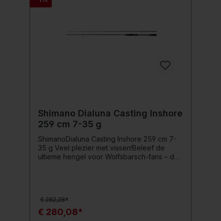
urenlang moeiteloos vissen mogelijk.
Productdetails: HVF Nanoplus koolstofvezel
blank X45 koolstofvezelconstructie V-
gewrichtsconnector Fuji Alconite K-ringen
DAIWA luchtsensor molenhouder
Hoogwaardig EVA-handvat
Shimano Dialuna Casting Inshore
259 cm 7-35 g
ShimanoDialuna Casting Inshore 259 cm 7-
35 g Veel plezier met vissen!Beleef de
ultieme hengel voor Wolfsbarsch-fans – de
Shimano Dialuna Inshore. Deze
hoogwaardige hengel uit het Shimano JDM
assortiment is een must-have voor iedereen
die op zoek is naar veelzijdigheid,
€ 282,28*
geavanceerde technologie en
indrukwekkende werpafstanden.De Dialuna
€ 280,08*
valt niet alleen op door haar aantrekkelijke