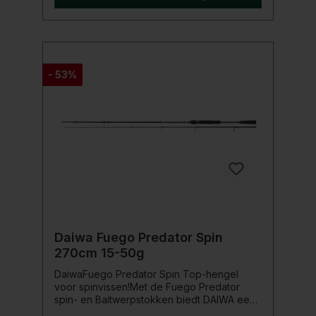
voor de specifieke omstandigheden
waarvoor ze is ontwikkeld.Productdetails:
Superlichte en ultra responsieve High-
Modulus-Carbon-blank met Nano
Technologie Lichte, tangle-free Fuji SiC K(L)
geleideogen Fuji-reelhouder met
- 53%
Carbonmoer Handvatten van premium
kwaliteit kurk Ontwikkeld en getest door de
beste baars- en snoekbaarsvissers van
Europa Actie: Extra Fast Power Class: Heavy
Plus
Daiwa Fuego Predator Spin
270cm 15-50g
DaiwaFuego Predator Spin Top-hengel
voor spinvissen!Met de Fuego Predator
spin- en Baitwerpstokken biedt DAIWA een
uitgebreide reeks van moderne hengels