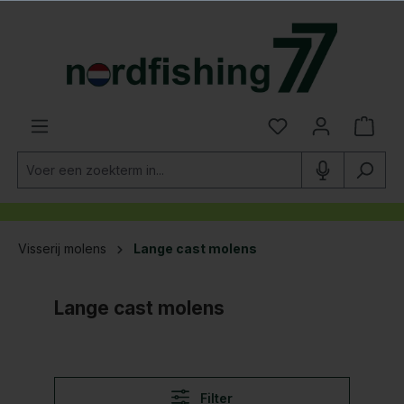
hoofdinhoud
Visserij molens
Lange cast molens
Lange cast molens
Filter