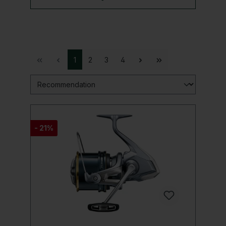
1
2
3
4
- 21%