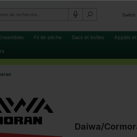
Switch
Ensembles
Fil de pêche
Sacs et boîtes
Appâts et
rs
moran
Daiwa/Cormora