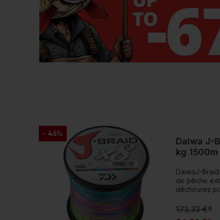
- 46%
Daiwa J-B
kg 1500m 
DaiwaJ-Braid
de pêche ext
déchirures po
tresse 8 brin
normes de qua
173,33 €*
exigences les