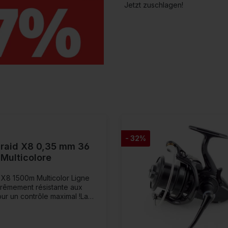
Jetzt zuschlagen!
- 32%
raid X8 0,35 mm 36
Multicolore
 X8 1500m Multicolor Ligne
rêmement résistante aux
ur un contrôle maximal !La
s J-BaidD x8 répond aux
lité les plus élevées et aux
 plus strictes.Avec cette