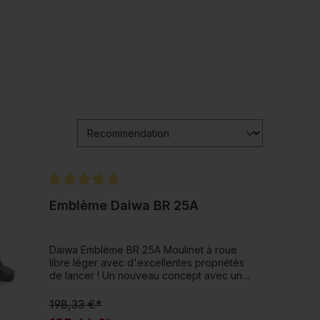
Note moyenne de 5 sur 5 étoiles
Emblème Daiwa BR 25A
Daiwa Emblème BR 25A Moulinet à roue
libre léger avec d'excellentes propriétés
de lancer ! Un nouveau concept avec une
course de bobine de 25 mm a permis la
construction d'un moulinet de pêche
198,33 €*
compact et léger qui conserve les