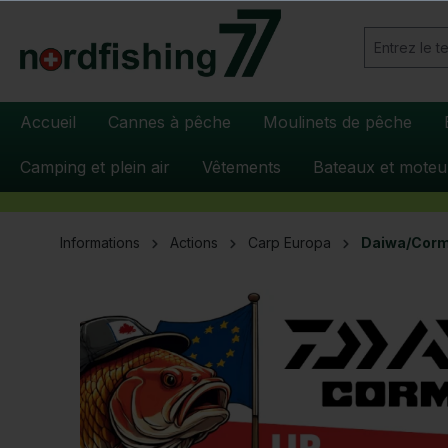
recherche
Passer à la navigation principale
Accueil
Cannes à pêche
Moulinets de pêche
Camping et plein air
Vêtements
Bateaux et moteu
Informations
Actions
Carp Europa
Daiwa/Cor