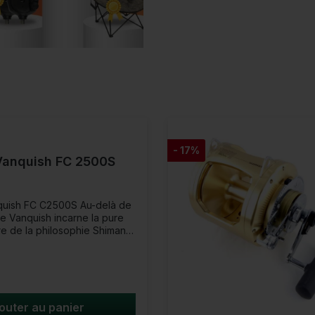
- 17%
Vanquish FC 2500S
 FC C2500S Au-delà de
 Le Vanquish incarne la pure
e de la philosophie Shimano
abriqué avec la plus haute
onaise, il est conçu pour
nt tirer le meilleur parti
*
et de leur équipement. La
la douceur du moulinet le
ait pour pêcher avec des
outer au panier