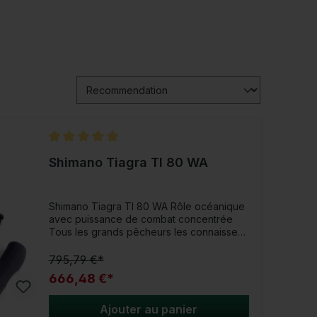
Note moyenne de 5 sur 5 étoiles
Shimano Tiagra TI 80 WA
Shimano Tiagra TI 80 WA Rôle océanique
avec puissance de combat concentrée
Tous les grands pêcheurs les connaissent
: les moulinets Tiagra absolument fiables.
Ils ont depuis longtemps fait leurs preuves
795,79 €*
dans la lutte contre le capital. Ils sont
666,48 €*
fabriqués à partir d’une seule pièce
d’aluminium et comportent une bobine
forgée à froid. Equipé de roulements à
Ajouter au panier