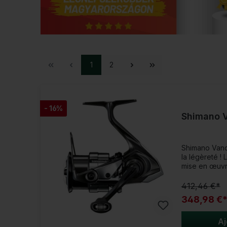
1
2
- 16%
Shimano 
Shimano Vanquish
la légèreté !
mise en œuvr
Magnumlite. F
précision jap
412,46 €*
ceux qui veule
348,98 €
d'eux-mêmes 
réactivité et 
rendent parf
Aj