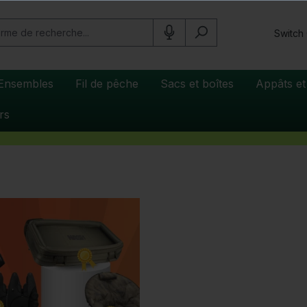
Switch
Ensembles
Fil de pêche
Sacs et boîtes
Appâts et
rs