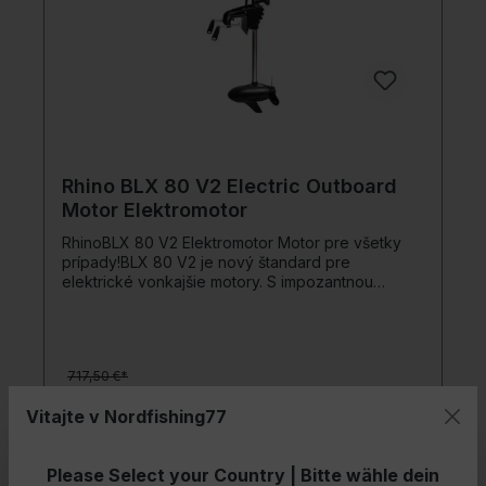
Rhino BLX 80 V2 Electric Outboard
Motor Elektromotor
RhinoBLX 80 V2 Elektromotor Motor pre všetky
prípady!BLX 80 V2 je nový štandard pre
elektrické vonkajšie motory. S impozantnou
ťahovou silou 80 lbs pri napätí 12V a výkonom
približne 800W (čo zodpovedá približne 2 PS), je
tento motor perfektný pre náročných lodných
vodičov a rybárov. Vďaka technológii bez kefiek
717,50 €*
je prevádzka bezúdržbová, keďže sa
neopotrebúvajú uhlíkové kefky ako v tradičných
520,46 €*
Vitajte v Nordfishing77
motoroch.Športový režim dostane motor stlačením
tlačidla na jeho maximálny výkon, zatiaľ čo princíp
Vario-Speed umožňuje plynulú kontrolu rýchlosti
Pridať do nákupného košíka
Please Select your Country | Bitte wähle dein
vpred aj vzad. Nový displej vás informuje o stave