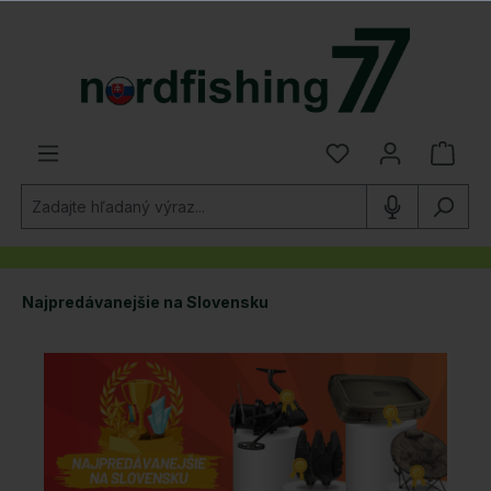
 hlavný obsah
Najpredávanejšie na Slovensku