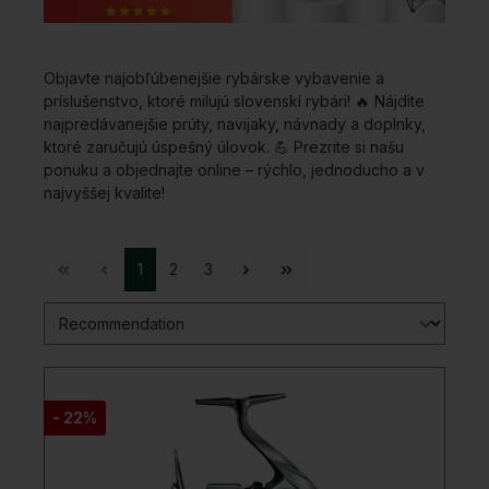
Objavte najobľúbenejšie rybárske vybavenie a
príslušenstvo, ktoré milujú slovenskí rybári! 🔥 Nájdite
najpredávanejšie prúty, navijaky, návnady a doplnky,
ktoré zaručujú úspešný úlovok. 💪 Prezrite si našu
ponuku a objednajte online – rýchlo, jednoducho a v
najvyššej kvalite!
1
2
3
- 22%