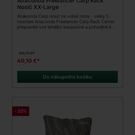
Anaconda Freelancer Carp Rack
Nosič XX-Large
Anakonda Carp nosič na volné noze - velký S
nosičem Anaconda Freelancer Carp Rack Carrier
přepravíte své lehátko bezpečně a pohodlně k
vodě. Nosný popruh a madla značně usnadňují
namáhavou přepravu na dlouhé vzdálenosti
pěšky. Stylový maskáčový vzhled dodává tašce
elegantní vzhled. Detaily produktu: Š x V x H: 112 x
101,79 €*
92 x 34 cm zesílená, voděodolná základna
polstrovaný ramenní popruh Rukojeť na přenášení
40,10 €*
600D nylon
Do nákupního košíku
- 32%