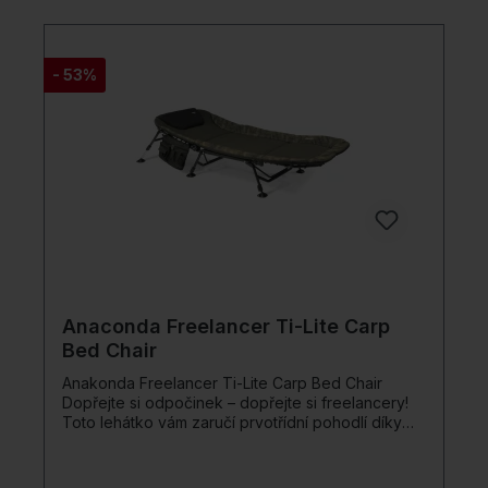
- 53%
Anaconda Freelancer Ti-Lite Carp
Bed Chair
Anakonda Freelancer Ti-Lite Carp Bed Chair
Dopřejte si odpočinek – dopřejte si freelancery!
Toto lehátko vám zaručí prvotřídní pohodlí díky
matraci s optimalizovanou ventilací a rychle se
postaví. Řada Freelancer Ti-Lite je „extra lehká“.
Extrémně pevný rám je o 36 % lehčí než hliník a o