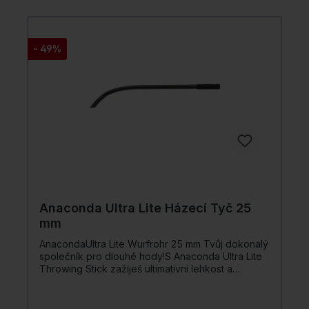
produktu: Rozměr 50 x 40 x 20 cm Letní stránka
broskvové kůže na volné noze Fleece potah
zimní strany integrovaný zip
- 49%
Anaconda Ultra Lite Házecí Tyč 25
mm
AnacondaUltra Lite Wurfrohr 25 mm Tvůj dokonalý
společník pro dlouhé hody!S Anaconda Ultra Lite
Throwing Stick zažiješ ultimativní lehkost a
odolnost proti nárazu. Tento Throwing Stick je
speciálně navržen pro dlouhé vzdálenosti a
vyniká svým vysoce kvalitním materiálem, tvarem a