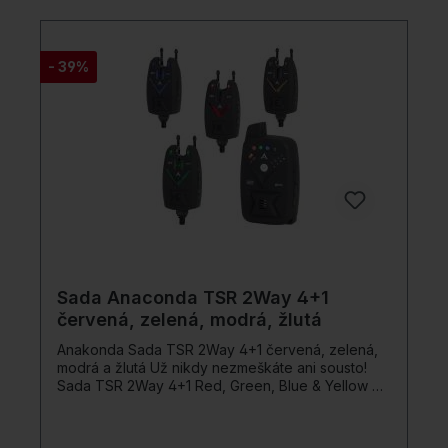
chrom) s měkkým knoflíkem Přední brzda Fast
Drag s karbonovými brzdovými kotouči extrémně
vysoký brzdný výkon Těžká šneková
převodovka Silné rameno na kauci Soft touch
- 39%
kliková rukojeť Váleček proti kroucení vlasce 1
nerezové ložisko ve válci linky
Sada Anaconda TSR 2Way 4+1
červená, zelená, modrá, žlutá
Anakonda Sada TSR 2Way 4+1 červená, zelená,
modrá a žlutá Už nikdy nezmeškáte ani sousto!
Sada TSR 2Way 4+1 Red, Green, Blue & Yellow od
Anaconda vás bude doprovázet na vašich
rybářských výpravách. Ani noční sezení nehraje
žádnou roli. Protože noční světlo na