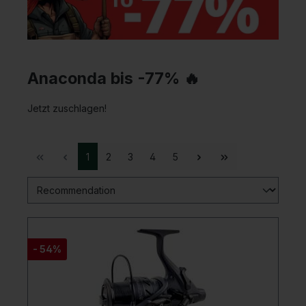
Anaconda bis -77% 🔥
Jetzt zuschlagen!
1
2
3
4
5
- 54%