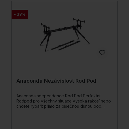
Hliníková koncovka s Lazer logem
- 39%
Anaconda Nezávislost Rod Pod
AnacondaIndependence Rod Pod Perfektní
Rodpod pro všechny situace!Vysoká rákosí nebo
chcete rybařit přímo za písečnou dunou pod
náročným úhlem? Plánujete krátkou session a
potřebujete malý, praktický, ale přesto ultra-
moderní Pod? Independence Pro Rod Pod
pokrývá všechny tyto oblasti a poskytuje vám