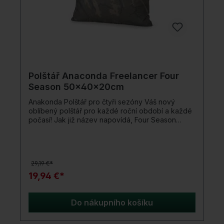
Polštář Anaconda Freelancer Four
Season 50x40x20cm
Anakonda Polštář pro čtyři sezóny Váš nový
oblíbený polštář pro každé roční období a každé
počasí! Jak již název napovídá, Four Season
Pillow je rybářský a outdoorový polštář, který lze
skvěle využít ve všech čtyřech ročních obdobích
a vždy zaručí ideální pohodlí. Dvoustranné
provedení - léto a zima: Jedna strana tohoto
29,19 €*
polštáře stanu je záměrně vyrobena z
voděodpudivého, "chladnějšího" materiálu
19,94 €*
Freelancer Peach Skin speciálně na léto, zatímco
druhá strana polštáře Four Season je pokryta
nadýchaným hřejivým fleecem. Vestavěný malý
Do nákupního košíku
zip umožňuje v případě potřeby vyjmout vnitřní
vycpávku venkovního polštáře a vyprat. Detaily