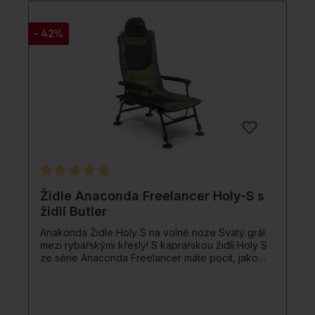
oceli Barva: elegantní design Freelancer Camo
- 42%
Průměrné hodnocení 5 z 5 hvězd
Židle Anaconda Freelancer Holy-S s
židlí Butler
Anakonda Židle Holy S na volné noze Svatý grál
mezi rybářskými křesly! S kaprařskou židlí Holy S
ze série Anaconda Freelancer máte pocit, jako
byste seděli na skutečném trůnu - více pohodlí,
stability a relaxace ze židle nedostanete.
Rybářské křeslo Freelancer Holy S je vybaveno
pro kapraře a sedáky (ale i pro opravdové