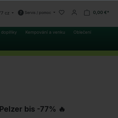
0,00 €*
77 cz
Servis / pomoc
 doplňky
Kempování a venku
Oblečení
Pelzer bis -77% 🔥