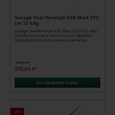
Savage Gear Revenge SG8 Shad 270
cm 12-48g
Savage GearRevenge SG8 Shad 270 cm 12-48g
Perfektní kontrola a citlivost pro tvé štikařské
dobrodružství!S touto prutem jsi perfektně
vybavený na úspěšný lov štik. Ať už při jigování na
dně řeky nebo při hodu měkkých nástrah a
vibračních návnad – nabízí ti maximální kontrolu,
citlivost a sílu. Její nízká hmotnost a dokonale
383,16 €*
vyvážená konstrukce ji činí ideálním nástrojem pro
náročné rybáře.Dokonalá rovnováha mezi silou a
272,02 €*
lehkostí zaručuje, že zaznamenáš každý
sebemenší pohyb a spolehlivě zasekneš. Díky
jejím vysoce kvalitním materiálům a inovativním
Do nákupního košíku
technologiím, jako je Reset Accelerator
Technology, zůstává prut stabilní a reakční i pod
silným zatížením.Prut je optimálně navržený pro
náročný lov štik.Detaily produktu: Perfektní pro
přesné hody a optimální kontrolu návnady Hodiny
rybaření bez únavy Synergrip Carbon-design
- 31%
rukojeti: Maximální citlivost díky přenosu vibrací