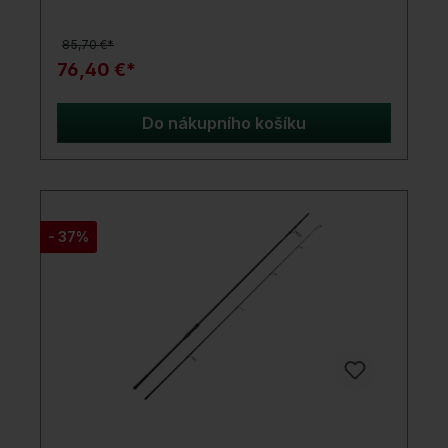
rukojeť po celé délce Lehká Minima očka s Anti-
Tangle koncovým očkem Matně černý povrch a
85,70 €*
decentní oranžové značení DPS držák navijáku
pro bezpečné uchycení Měřicí značky na 30 cm a
76,40 €*
50 cm pro přesné Spoddění 50 mm startovací
očko Technické údaje Délka: 13ft (390cm) Vrhací
zátěž: 5lb Díly: 3-dílná Transportní délka: 138cm
Do nákupního košíku
Hmotnost: 534g Oblast použití Prologic Combat-
Trio Spod prut je ideální pro přesné zakrmování a
značení dna. Perfektní pro rybáře, kteří kladou
důraz na spolehlivost a přesnost. Obsah balení 1x
Prologic Combat-Trio Spod 13ft prut
- 37%