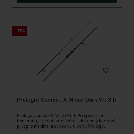
velikosti. Je vybaven lehkými, vysoce kvalitními
kroužky proti zamotání a sedlem navijáku Fuji
TVS-TJS s dvojitým uzamykáním. Detaily
produktu: Stylový nový design Tyč je u rukojeti
dělená Jemný a přesto výkonný blank Vyzvánění
SeaGuide Dvojité zamykání, ergonomické sedlo
- 11%
navijáku Fuji TVS-TJS Lehké vodítko kroužku,
které se nezamotá
Prologic Combat-X Micro Cork 9ft 3lb
PrologicCombat-X Micro Cork Kompaktní při
transportu, silná při zdolávání – dokonalý kaprový
prut pro maximální svobodu u vody!Prologic
Combat-X Micro Cork teleskopický kaprový prut