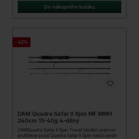
Transportní délka: 127cm Hmotnost: 375g
Technické údaje Počet dílů: 2 První očko: 50mm
Do nákupního košíku
Oblast použití Prologic Combat-Micro 10ft 5lb
Spod / Marker prut je ideální pro kapraře, kteří
potřebují přesné a daleké hody při vnadění a
označování. Její robustní konstrukce a kompaktní
transportní velikost ji činí ideální pro mobilní rybáře
nebo pro rybolov z lodě, protože nabízí maximální
- 42%
kontrolu a přesnost. Obsah balení 1 x Prologic
Combat-Micro 10ft 5lb Spod / Marker prut
DAM Quadra Safar II Spin MF MMH
240cm 15-40g 4-dílný
DAMQuadra Safar II Spin Travel Ideální cestovní
prut!Série prutů Quadra Safar II Spin nabízí sedm