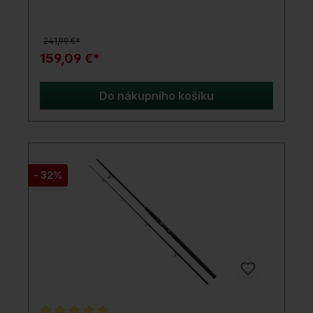
vyvinuta pro moderní lov candátů a okounů.
Rychlost až do střední reakce japonských
Torayca blanků s 4X Carbon dělá tyto pruty
241,99 €*
neuvěřitelně lehkými a umožňuje ti cítit i ten
nejjemnější záběr. Sortiment Revenge pokrývá
159,09 €*
široké spektrum, od ultralehkého finesse lovu
okounů až po specializované pruty pro Dropshot
a T/C techniky.V vyšších oblastech sortimentu
Do nákupního košíku
Revenge zvládá všechny aspekty moderního lovu
candátů, včetně vertikálních technik. Tyto pruty
jsou ideální pro různé taktiky lovu okounů a
candátů s průměrně velkými nástrahami, jako jsou
měkké nástrahy, vibrační návnady, bladed jigs a
twitchbaits. Stejně jako série Alpha, pruty Revenge
- 32%
jsou vybaveny kvalitními komponenty SeaGuide a
Fuji, které zajišťují dlouhou životnost a špičkový
výkon.Série Revenge SG6 Medium Game nabízí
nejen technickou sofistikovanost, ale také
atraktivní design. Ponoř se do světa moderního
lovu dravců a spolehni na Savage Gear Revenge
SG6, abys každý moment na vodě užil si na
maximum.Pořiď si ještě dnes svůj SG6 Medium
Game a zažij další úroveň technologie
rybaření!Detaily produktu: Akce: Extra Fast FUJI
držák cívky SeaGuide CCS nerezové vedení s