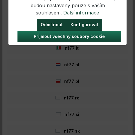
prutem na přívlač? Prut SG8 Big Bait je přesně pro
budou nastaveny pouze s vaším
vás! Tyto pruty na přívlač mají perfektní sílu,
souhlasem.
Další informace
abyste mohli celý den házet a lovit své oblíbené
nf77 hr
Big-Baits!Ergonomicky tvarované, vysoce kvalitní
rukojeti Duragrip-STC zajistí, že budete rybařit
Odmítnout
Konfigurovat
322,66 €*
pohodlně a s maximálním úchopem. Akce jsou
nf77 hu
navrženy pro házení měkkých a tvrdých nástrah, a
239,75 €*
Přijmout všechny soubory cookie
extrémně silné blanky poskytují pevnou oporu pro
perfektní zasazení háčku, i na maximální
nf77 it
vzdálenost.Vybaveny nejlepšími vodítky Fuji SiC,
Do nákupního košíku
držákem navijáku Fuji a blanky z nejlepšího
japonského Torayca-Carbon špičkové kvality,
nf77 nl
tyto pruty jsou to nejlepší, co můžete získat!Detaily
produktu: Casting prut pro multi- a Bait navijáky
Blank: 46T Toray + Nano400 T1100G Rukojeť:
nf77 pl
Duragrip STC
- 22%
nf77 ro
nf77 si
nf77 sk