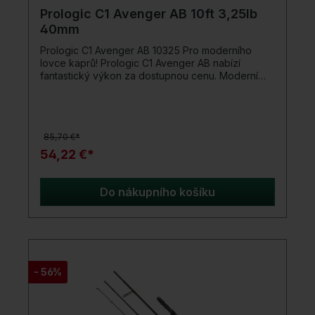
Prologic C1 Avenger AB 10ft 3,25lb
40mm
Prologic C1 Avenger AB 10325 Pro moderního
lovce kaprů! Prologic C1 Avenger AB nabízí
fantastický výkon za dostupnou cenu. Moderní
aktualizace komponent, která je ideálně
přizpůsobena cílové rybě kaprů, vás rychle
přivede k aktuálnímu stavu. Super tenký a vysoce
modulovaný karbonový blank zaujme nejen
85,70 €*
vizuálně, ale také svou AR-XD hrou/odhazovací
akcí. Odpovídající černé eloxované sedlo navijáku
54,22 €*
Inspire spolehlivě udrží váš rybářský naviják. Díky
tomuto stylovému vzhledu vypadá kaprový prut
C1 Avenger jednoznačně jako prémiový produkt!
Do nákupního košíku
Aby se zabránilo zlomení náhozu, je použit velký
16mm kroužek na špičku, který se nezamotá.
Lehký kaprový prut potažený dělenou japonskou
smršťovací bužírkou. Jeho rukojeť kromě
elegantního vzhledu zajišťuje pohodlnou a
bezpečnou manipulaci při rybaření. Detaily
- 56%
produktu: Super tenký a vysoce modulovaný
karbonový blank černé eloxované sedlo navijáku
Inspire 40mm startovací kroužek 16mm kroužek na