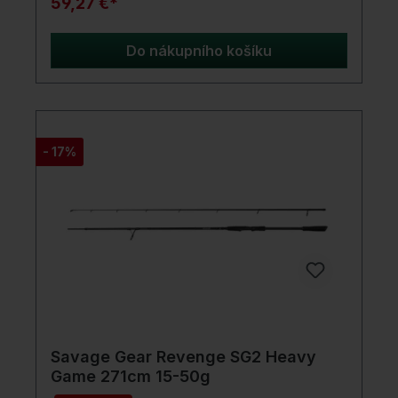
59,27 €*
jako naše vlajková loď „Inspire“, i nové pruty řady
C nabízí dvě různé speciální akce pro vrtání a
odhazování.AR - Allround, poloparabolická akce
Do nákupního košíku
pro vrtání. XD - Xtra Distance, rychlejší, silnější
akce pro daleké hody. Všechny modely 12/13ft
jsou vybaveny efektivními lehkými kroužky o 50
mm z řady MM(40 mm u modelů Lotus), které
doplňují protišňůrové 16-mm špičkové
kroužky.Štíhlý, vysoce modulovaný blank má
- 17%
antireflexní povrch s decentním vzhledem, který
sahá od 1-karátového obalu až k CNC
obráběnému, černě eloxovanému a ventilačnímu
držáku navijáku ve stylu Inspire. Stylová, dělená
rukojeť z japonského smršťovacího materiálu s
elegantně stupňovaným a rozšířeným EVA
segmentem zajišťuje pohodlný a bezpečný
úchop. Řada C Lotus - V řadě C jsou zahrnuty
speciální modely Lotus pro naše rybářky. Nabízejí
stejný výkon. Byly kosmeticky optimalizovány a
mají krásný, lehce tečkovaný blank ve barvě
červeného vína, který doplňují decentní omotávky
kroužků s trochou růžového lesku. Stejný
Savage Gear Revenge SG2 Heavy
pohodlný držák navijáku ve stylu Inspire, ale nyní
Game 271cm 15-50g
v barvě Gunsmoke, což ještě více zlepšuje