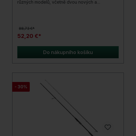
různých modelů, včetně dvou nových a
populárních typů prutů, které dokonale doplňují
tuto úspěšnou sérii cestovních prutů se čtyřmi
segmenty!Tato série pokrývá mnoho druhů
rybolovu od lehkého po středně těžký. Rychlý a
88,73 €*
výkonný blank 24TC je vybaven po celé své
délce vysoce kvalitní křížovou omotávkou a navíc
52,20 €*
je osazen silnými a spolehlivými kroužky.Pruty
Quadra Safar II jsou proto stejně vhodné pro
aktivní spin fishing jako pro dno a plavaná s
Do nákupního košíku
přírodními nástrahami!Dodává se v pevné PVC
trubce na ochranu prutů během transportu.
Stručně řečeno: Série Quadra Safar II se skládá z
fantastických cestovních prutů, které splňují
všechna přání.Detaily produktu: Rychlé a výkonné
24TC-Carbonblanks Carbonkreuzwicklungen na
- 30%
celém blanku Vysoce kvalitní rozdělená EVA
rukojeť Vysoce kvalitní DPS držák navijáku Silné a
odolné kroužky Laserem gravírovaná koncovka
Včetně pevné PVC trubky pro transport
Dodáváno v látkovém pouzdře