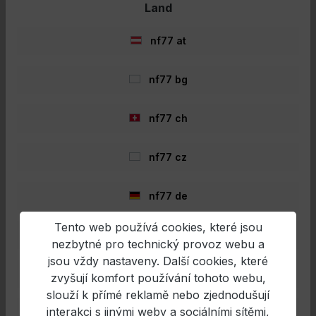
Vybavené nejlepšími Fuji SiC průvodci, držákem
Land
navijáku Fuji a blanky z nejlepšího japonského
Do nákupního košíku
Torayca-Carbon špičkové kvality, tyto pruty jsou
to nejlepší, co můžete získat!Detaily produktu:
nf77 at
Držák navijáku Fuji Průvodci Fuji SiC Duragrip stc
4X Wrap V2 Carbon-technologie Reset
Accelerator technologie pro extrémně rychlou
nf77 bg
obnovu blanku Competition Ready-to-fish
- 26%
neoprenový obal na prut Japonské blanky
Torayca Carbon
nf77 ch
nf77 cz
nf77 de
Tento web používá cookies, které jsou
nf77 en
nezbytné pro technický provoz webu a
Savage Gear Alpha SG8 Big Bait
jsou vždy nastaveny. Další cookies, které
nf77 es
Casting Rod 243cm 28-112g
zvyšují komfort používání tohoto webu,
slouží k přímé reklamě nebo zjednodušují
Savage GearSG8 Big Bait Casting Rod Pro velké
návnady a velké ryby!Házíte velké návnady s
interakci s jinými weby a sociálními sítěmi,
nf77 fr