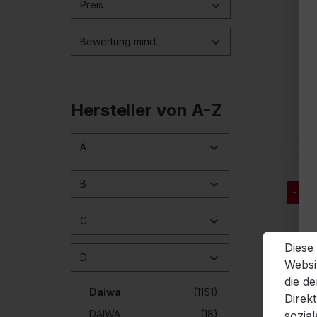
Preis
Bewertung mind.
Hersteller von A-Z
A
B
- 49
C
Diese
D
Websi
die d
Daiwa
(1151)
Direk
DAIWA
(18)
sozia