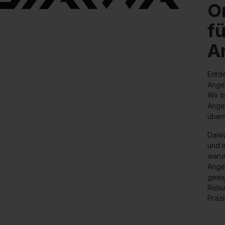
O
fü
A
Entde
Ange
Wir 
Angel
über
Daiw
und i
waru
Angel
geeig
Robu
Präzi