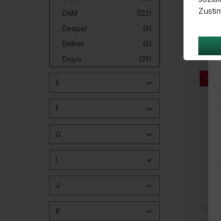
Zusti
DAM
(122)
Deeper
(9)
Delkim
(6)
Doiyo
(39)
Dynamite Baits
(268)
- 35
E
Dynamite Baits
(1)
F
G
I
J
K