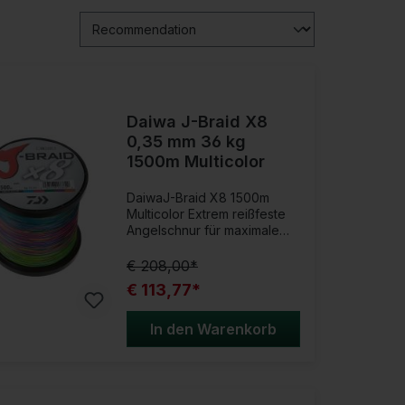
Daiwa J-Braid X8
0,35 mm 36 kg
1500m Multicolor
DaiwaJ-Braid X8 1500m
Multicolor Extrem reißfeste
Angelschnur für maximale
Kontrolle!Die 8-fach
geflochtene J-BaidD x8
€ 208,00*
erfüllt die allerhöchsten
€ 113,77*
Qualitätsmaßstäbe und
Ansprüche.Mit dieser Schnur
finden Sie immer den
In den Warenkorb
direkten Kontakt zu deinem
Zielfisch, egal ob bei großen
Meeresräuber, wie Heilbutt,
Dorsch und Köhler, oder