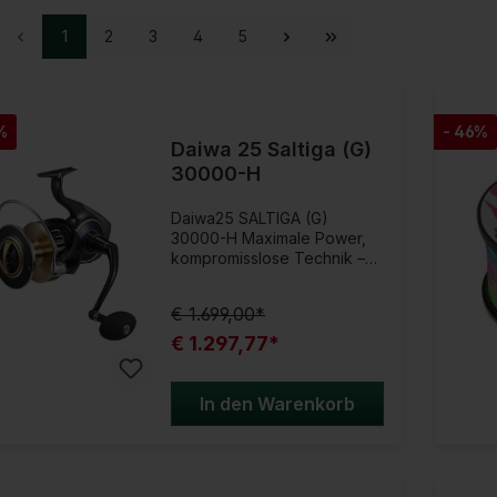
1
2
3
4
5
%
- 46%
Daiwa 25 Saltiga (G)
30000-H
Daiwa25 SALTIGA (G)
30000-H Maximale Power,
kompromisslose Technik –
die SALTIGA bringt dich an
deine Grenzen und darüber
€ 1.699,00*
hinaus!Die Daiwa 25 SALTIGA
Spinnrolle setzt neue
€ 1.297,77*
Maßstäbe im Bereich der
High-End Meeresrollen und
steht für kompromisslose
In den Warenkorb
Stärke, maximale
Zuverlässigkeit und
modernste Technologie.
Nach über zwei Jahrzehnten