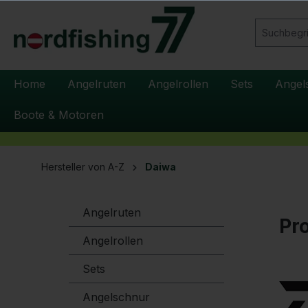
springen
Zur Hauptnavigation springen
Home
Angelruten
Angelrollen
Sets
Angel
Boote & Motoren
Hersteller von A-Z
Daiwa
Angelruten
Pr
Angelrollen
Sets
Angelschnur