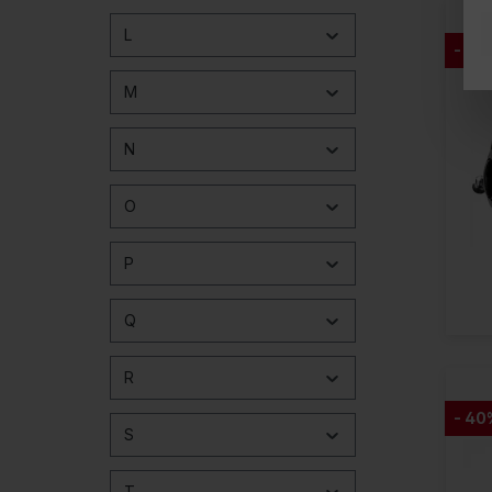
L
- 41
M
N
O
P
Q
R
- 40
S
T