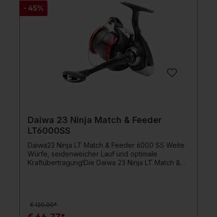
- 45%
Daiwa 23 Ninja Match & Feeder
LT6000SS
Daiwa23 Ninja LT Match & Feeder 6000 SS Weite
Würfe, seidenweicher Lauf und optimale
Kraftübertragung!Die Daiwa 23 Ninja LT Match &
Feeder ist die perfekte Rolle für Angler, die einen
seidenweichen Lauf und optimale
Kraftübertragung suchen. Mit ihren innovativen
Features setzt sie neue Maßstäbe in Sachen
€ 120,00*
Angeltechnologie.Der Airdrive Rotor ist ein wahres
Leichtgewicht und reduziert das Gewicht im
€ 66,77*