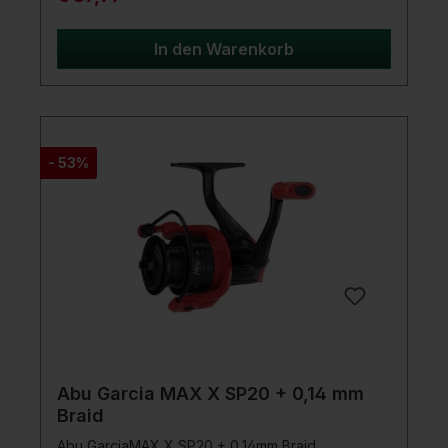
effizientes Angelerlebnis zu bieten. Die Daiwa 23
Matchman Spinnrolle ist die ideale Wahl für
Einsteiger und erfahrene Angler, die Wert auf
In den Warenkorb
Qualität und Funktionalität legen. Mit dieser Rolle
sind Sie bestens gerüstet, um großartige
Angelerfolge zu erzielen.Die Einstiegsserie bei
den Daiwa Spinnrollen -. Technik, die
begeistertMit Schnellklappkurbel und
Aluminiumspule.Produktdetails: Schnellklappkurbel
- 53%
3 Kugellager Digidear II Getriebe Infinite Anti-
Reverse Rücklaufsperre UTD Bremssystem Cross
Wrap Schnurverlegung ABS Aluminiumspule Twist
Buster II Schnurlaufröllchen
Abu Garcia MAX X SP20 + 0,14 mm
Braid
Abu GarciaMAX X SP20 + 0,14mm Braid