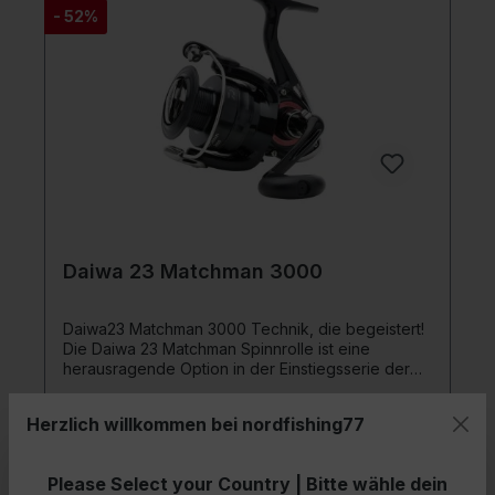
sorgt für gleichmäßiges Aufwickeln aller
- 52%
Schnurtypen Rocket Line Management System
bietet bessere Kontrolle aller Angelschnüre
Rocket Spool Lip Design ermöglicht bessere
Kontrolle der Schnur beim Abrollen von der Spule
Daiwa 23 Matchman 3000
Daiwa23 Matchman 3000 Technik, die begeistert!
Die Daiwa 23 Matchman Spinnrolle ist eine
herausragende Option in der Einstiegsserie der
Daiwa Spinnrollen. Sie vereint beeindruckende
Technologie und Funktionalität zu einem
Herzlich willkommen bei nordfishing77
erschwinglichen Preis und wird somit sicherlich
Angler begeistern.Mit einer Schnellklappkurbel
€ 74,00*
und einer Aluminiumspule ist diese Rolle bestens
Please Select your Country | Bitte wähle dein
ausgestattet, um Ihnen ein reibungsloses und
€ 35,77*