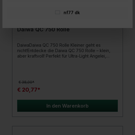
nf77 dk
Daiwa QC 750 Rolle
DaiwaDaiwa QC 750 Rolle Kleiner geht es
nicht!Entdecke die Daiwa QC 750 Rolle – klein,
aber kraftvoll! Perfekt für Ultra-Light Angelei,
Renkenfischen, leichtes Barschangeln und
Forellen-Teichabenteuer. Mit Klappkurbel und ABS
Weitwurfspule bist du für jede Situation gerüstet.
Hol dir jetzt die handliche Daiwa QC 750 und
€ 38,00*
erlebe maximalen Spaß bei minimaler
Größe!Produktdetails: 3 Kugellager Infinite Anti-
€ 20,77*
Reverse Rücklaufsperre ABS Aluminiumspule
Aluminium-Schnellklappkurbel I-Shape
Kurbelknauf Modell ist in zwei Farben erhältlich:
In den Warenkorb
Silber und Schwarz