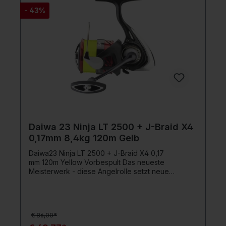
Rücklaufsperre ABS II Aluminiumspule Longlife
- 43%
Bügelfeder
Daiwa 23 Ninja LT 2500 + J-Braid X4
0,17mm 8,4kg 120m Gelb
Daiwa23 Ninja LT 2500 + J-Braid X4 0,17
mm 120m Yellow Vorbespult Das neueste
Meisterwerk - diese Angelrolle setzt neue
Maßstäbe!Die 23 Ninja Rollen mit dem neuen
Airdrive Konzept sind nun auch vorbespult mit
original DAIWA J-Braid X4 in gelb erhältlich.Die
Daiwa 23 Ninja LT ist das neueste Meisterwerk
€ 86,00*
von Daiwa, das japanisches Designkonzept und
Technologie zu einem beeindruckenden Preis-