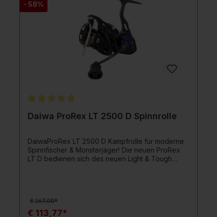
- 58%
Durchschnittliche Bewertung von 4.8 von 5 Sternen
Daiwa ProRex LT 2500 D Spinnrolle
DaiwaProRex LT 2500 D Kampfrolle für moderne
Spinnfischer & Monsterjäger! Die neuen ProRex
LT D bedienen sich des neuen Light & Tough
Konzeptes, wodurch die Herstellung von extrem
starken, besonders kompakten Spinnrollen mit
einem sehr leichten Eigengewicht ermöglicht
wurde, die an Robustheit & Stabilität kaum zu
€ 267,00*
überbieten sind!Alle ProRex LT D Spinnrollen
besitzen einen Zaion Body, der für einen sicheren
€ 113,77*