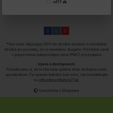
nf77 dk
*Vse cene vključujejo DDV ter stroške dostave in morebitne
stroške po povzetju, če ni navedeno drugače. Prečrtane cene
= priporočena maloprodajna cena (PMC) proizvajalca.
Izjava o dostopnosti:
Prizadevamo si, da bi bila naša spletna stran dostopna vsem
uporabnikom. Če opazite kakršno koli oviro, nas kontaktirajte
na
office@nordfishing77.at
.
Uresničena z Shopware