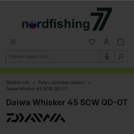
lavno vsebino
Ribiške role
Role s sprednjo zavoro
Daiwa Whisker 45 SCW QD-OT
Daiwa Whisker 45 SCW QD-OT