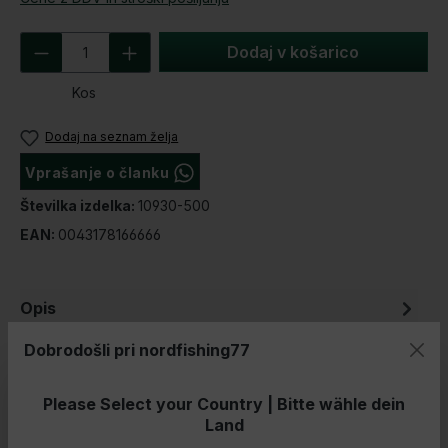
Količina izdelka: Vnesite želeno količino
Dodaj v košarico
Kos
Dodaj na seznam želja
Vprašanje o članku
Številka izdelka:
Številka izdelka:
10930-500
EAN:
0043178166666
Opis
Daiwa Whisker 45 SCW QD-OT Vloga v razredu
Dobrodošli pri nordfishing77
zase! Daiwa 45 SCW QD-OT je visokokakovostna
kraparska rola. Ima eleganten in so…
Več
Please Select your Country | Bitte wähle dein
Land
Mnenja