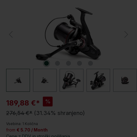
Preskoči galerijo slik
P
%
189,88 €*
o
276,54 €*
(31.34% shranjeno)
p
u
Vsebina:
1 Količna
s
from
€ 5.70 / Month
t
Cene z DDV in stroški pošiljanja