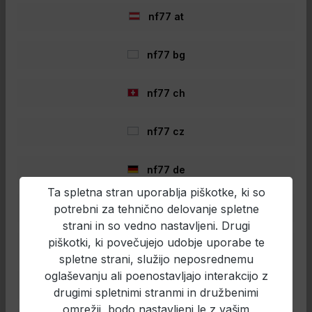
Informacije o varnosti izdelka
nf77 at
nf77 bg
nf77 ch
Preskoči galerijo izdelkov
Daiwa Ruten
nf77 cz
nf77 de
- 48%
Ta spletna stran uporablja piškotke, ki so
potrebni za tehnično delovanje spletne
nf77 en
strani in so vedno nastavljeni. Drugi
piškotki, ki povečujejo udobje uporabe te
nf77 es
spletne strani, služijo neposrednemu
oglaševanju ali poenostavljajo interakcijo z
nf77 fr
drugimi spletnimi stranmi in družbenimi
omrežji, bodo nastavljeni le z vašim