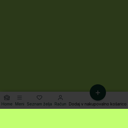
Home
Meni
Seznam želja
Račun
Dodaj v nakupovalno košarico