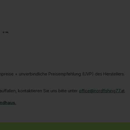
hpreise = unverbindliche Preisempfehlung (UVP) des Herstellers.
ffallen, kontaktieren Sie uns bitte unter
office@nordfishing77.at
.
Öffnet in einem neuen Tab
andhaus.