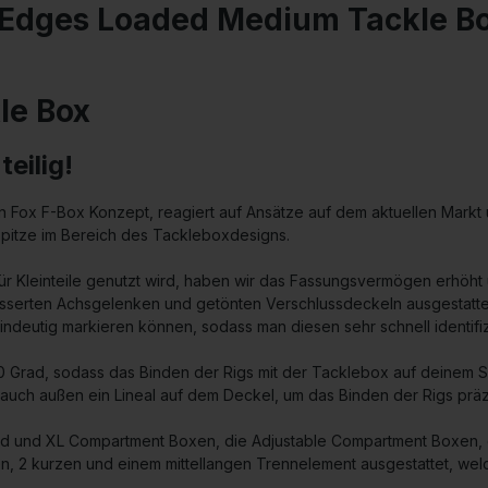
 Edges Loaded Medium Tackle B
le Box
eilig!
n Fox F-Box Konzept, reagiert auf Ansätze auf dem aktuellen Markt
 Spitze im Bereich des Tackleboxdesigns.
für Kleinteile genutzt wird, haben wir das Fassungsvermögen erhöh
esserten Achsgelenken und getönten Verschlussdeckeln ausgestattet,
 eindeutig markieren können, sodass man diesen sehr schnell identifi
0 Grad, sodass das Binden der Rigs mit der Tacklebox auf deinem 
s auch außen ein Lineal auf dem Deckel, um das Binden der Rigs pr
rd und XL Compartment Boxen, die Adjustable Compartment Boxen, 
gen, 2 kurzen und einem mittellangen Trennelement ausgestattet, we