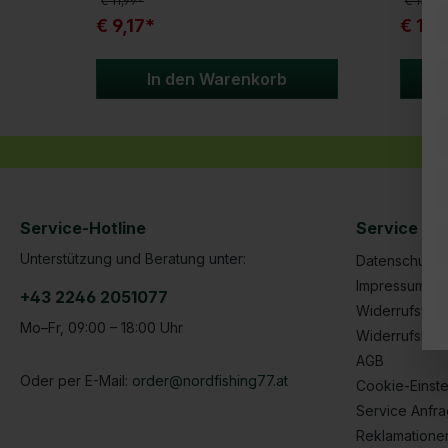
€ 11,99*
€ 13,99
€ 9,17*
€ 10,
In den Warenkorb
Service-Hotline
Service | R
Unterstützung und Beratung unter:
Datenschutze
Impressum
+43 2246 2051077
Widerrufsform
Mo–Fr, 09:00 – 18:00 Uhr
Widerrufsbel
AGB
Oder per E-Mail:
order@nordfishing77.at
Cookie-Einste
Service Anfr
Reklamatione