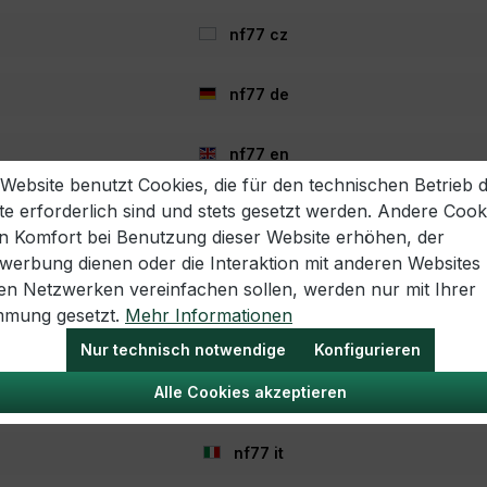
nf77 cz
nf77 de
nf77 en
 Website benutzt Cookies, die für den technischen Betrieb 
- 42%
te erforderlich sind und stets gesetzt werden. Andere Cook
nf77 es
en Komfort bei Benutzung dieser Website erhöhen, der
twerbung dienen oder die Interaktion mit anderen Websites
nf77 fr
len Netzwerken vereinfachen sollen, werden nur mit Ihrer
mmung gesetzt.
Mehr Informationen
nf77 hr
Nur technisch notwendige
Konfigurieren
Alle Cookies akzeptieren
nf77 hu
Edges Leader Rack XL
Fox Edges Internal 4
x10,5x2 cm
Compartment Box 10
nf77 it
cm