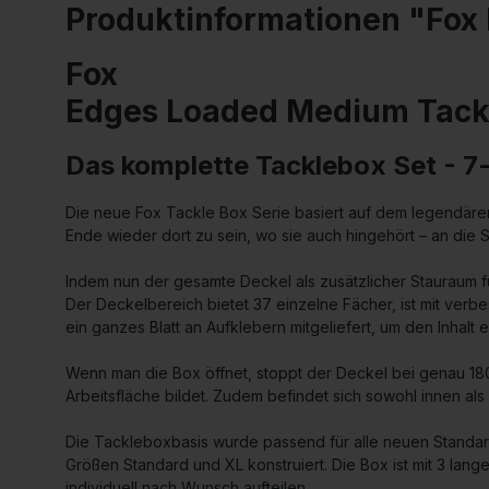
Produktinformationen "Fox
Fox
Edges Loaded Medium Tack
Das komplette Tacklebox Set - 7-t
Die neue Fox Tackle Box Serie basiert auf dem legendäre
Ende wieder dort zu sein, wo sie auch hingehört – an die
Indem nun der gesamte Deckel als zusätzlicher Stauraum 
Der Deckelbereich bietet 37 einzelne Fächer, ist mit verb
ein ganzes Blatt an Aufklebern mitgeliefert, um den Inhalt
Wenn man die Box öffnet, stoppt der Deckel bei genau 18
Arbeitsfläche bildet. Zudem befindet sich sowohl innen al
Die Tackleboxbasis wurde passend für alle neuen Standa
Größen Standard und XL konstruiert. Die Box ist mit 3 lan
individuell nach Wunsch aufteilen.