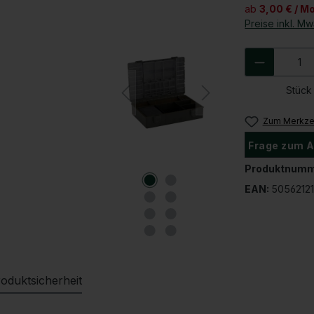
ab
3,00 € / M
Preise inkl. M
Produkt 
Stück
Zum Merkzet
Frage zum A
Produktnumm
EAN:
5056212
oduktsicherheit