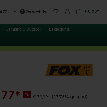
€ 0,00*
nf77 at
Service/Hilfe
Camping & Outdoor
Bekleidung
R
,77*
%
a
€ 79,99*
(27.78
%
gespart)
b
a