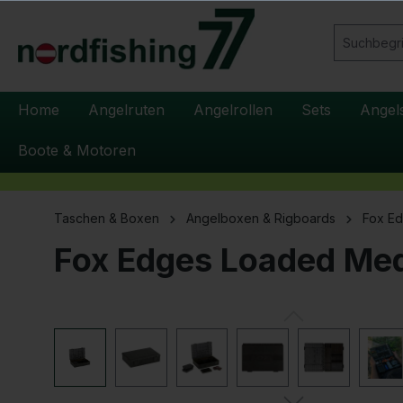
springen
Zur Hauptnavigation springen
Home
Angelruten
Angelrollen
Sets
Angel
Boote & Motoren
Taschen & Boxen
Angelboxen & Rigboards
Fox E
Fox Edges Loaded Med
Bildergalerie überspringen