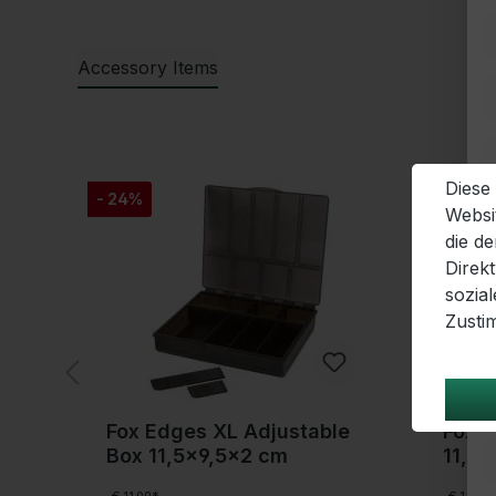
Accessory Items
Produktgalerie überspringen
Diese
- 24%
- 24%
Websi
die d
Direk
sozia
Zusti
Fox Edges XL Adjustable
Fox 
7x2
Box 11,5x9,5x2 cm
11,5