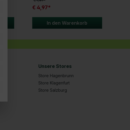
€ 9,49*
€ 10,
€ 4,97*
€ 8
In den Warenkorb
Unsere Stores
Store Hagenbrunn
Store Klagenfurt
Store Salzburg