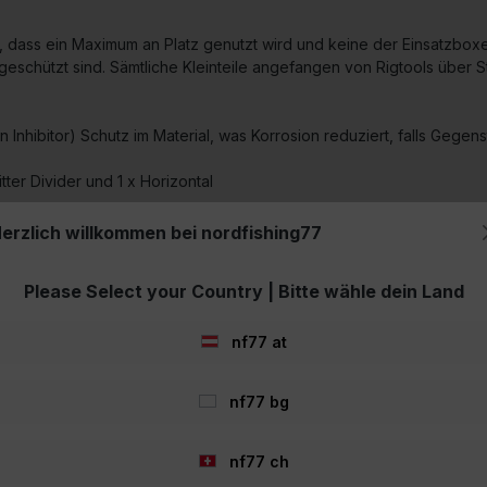
t, dass ein Maximum an Platz genutzt wird und keine der Einsatzb
nt geschützt sind. Sämtliche Kleinteile angefangen von Rigtools übe
n Inhibitor) Schutz im Material, was Korrosion reduziert, falls Gege
itter Divider und 1 x Horizontal
erzlich willkommen bei nordfishing77
Please Select your Country | Bitte wähle dein Land
nf77 at
nf77 bg
nf77 ch