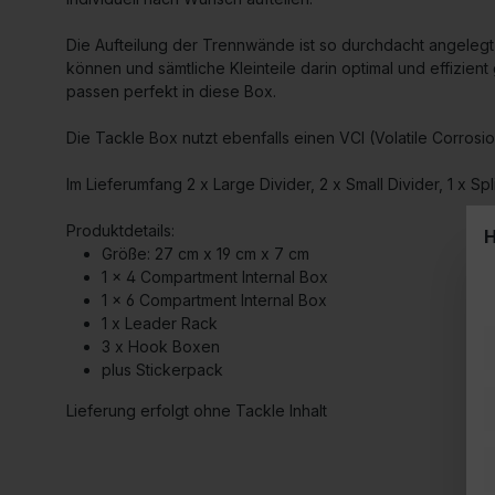
Die Aufteilung der Trennwände ist so durchdacht angeleg
können und sämtliche Kleinteile darin optimal und effizie
passen perfekt in diese Box.
Die Tackle Box nutzt ebenfalls einen VCI (Volatile Corrosio
Im Lieferumfang 2 x Large Divider, 2 x Small Divider, 1 x Spl
Produktdetails:
H
Größe: 27 cm x 19 cm x 7 cm
1 x 4 Compartment Internal Box
1 x 6 Compartment Internal Box
1 x Leader Rack
3 x Hook Boxen
plus Stickerpack
Lieferung erfolgt ohne Tackle Inhalt