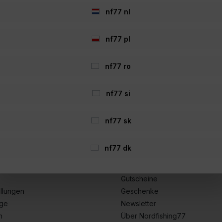
*
€ 8,49*
77*
nf77 nl
€ 4,97*
In den Warenkorb
In den Warenkorb
nf77 pl
nf77 ro
nf77 si
echtliches
Informationen
nf77 sk
rklärung
Häufig gestellte Fragen
Jobs / Karriere
nf77 dk
ular
Versandinformationen
ehrung
Zahlungsmöglichkeiten
Gutscheine
llungen
Geschenke
age
Newsletter
n
Über Nordfishing77