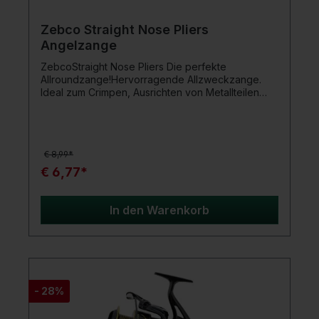
Zebco Straight Nose Pliers
Angelzange
ZebcoStraight Nose Pliers Die perfekte
Allroundzange!Hervorragende Allzweckzange.
Ideal zum Crimpen, Ausrichten von Metallteilen
und Abhaken. Weiche, aber robuste geformte
Griffe mit Befestigungspunkten. Produktdetails:
Korrosionsbeständig Länge 22 cm Kohlenstoffstahl
€ 8,99*
€ 6,77*
In den Warenkorb
- 28%