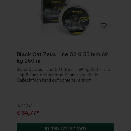
Black Cat Zeus Line G2 0,55 mm 69
kg 250 m
Black CatZeus Line G2 0,55 mm 69 kg 250 m Die
Top 8-fach geflochtene Schnur von Black
Cat!Achtfach rund geflochtene, extrem
abriebfeste Hauptschnur für alle Bereiche der
modernen Welsfischerei. Die beliebte Zeus Line
kommt in der 2. Generation und wurde enorm
verbessert. Die achtfache Flechtung ist extrem
€ 44,90*
abriebfest und nimmt kaum Wasser auf. Ein
weiteres Qualitätsmerkmal der Zeus Line G2 ist,
€ 34,77*
dass sie nie ihre Farbe verliert. Manche
Geflechtschnüre sind bereits nach kurzem Einsatz
farblich ausgebleicht, das passiert euch bei dieser
In den Warenkorb