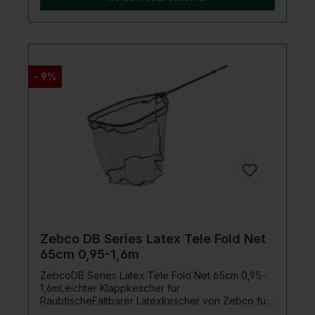
TPE-Material für das aktive Vertikalfischen
Verbessertes System zur Tiefeneinstellung
Gebunden mit Hochqualitätsgeflochtener mit
100kg Tragkraft Jetzt mit BKK Haken
- 9%
Zebco DB Series Latex Tele Fold Net
65cm 0,95-1,6m
ZebcoDB Series Latex Tele Fold Net 65cm 0,95-
1,6mLeichter Klappkescher für
RaubfischeFaltbarer Latexkescher von Zebco für
mobile Raubfischangler. Leicht, kompakt und