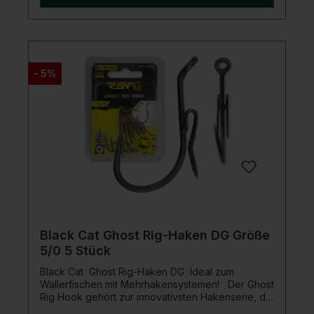
Schnur nicht mehr. Die Zeus Line G2 ist in
durchmesserechten Stärken
angegeben.Produktdetails: Durchmesser: 0,55 mm
Tragkraft: 69 kg Länge: 250 m Farbe: grün 8-fach
geflochten extrem abriebfest 2. Generation -
Farbe bleicht nicht schnell aus
- 5%
Black Cat Ghost Rig-Haken DG Größe
5/0 5 Stück
Black Cat Ghost Rig-Haken DG Ideal zum
Wallerfischen mit Mehrhakensystemen! Der Ghost
Rig Hook gehört zur innovativsten Hakenserie, die
es jemals im Wallersektor gegeben hat. Bei der