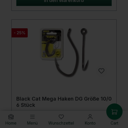
In den Warenkorb
verringert das Front Zone Weight den Fluchtradius
des Köderfisches und steigert somit deine
Chancen auf einen erfolgreichen Biss.Hol dir das
Black Cat Front Zone Weight glow und maximiere
deine Fangmöglichkeiten beim
Wallerangeln!Produktdetails: Gewicht: 60g Inhalt: 2
- 25%
Stück Farbe: Glow
Black Cat Mega Haken DG Größe 10/0
6 Stück
Black Cat Mega Haken DG Der universellste
Einzelhaken am Markt, der aufgrund seiner
Home
Menü
Wunschzettel
Konto
Cart
einmaligen Form und der geschränkten