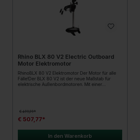
Rhino BLX 80 V2 Electric Outboard
Motor Elektromotor
RhinoBLX 80 V2 Elektromotor Der Motor für alle
Fälle!Der BLX 80 V2 ist der neue Maßstab für
elektrische Außenbordmotoren. Mit einer
beeindruckenden Schubkraft von 80 lbs bei 12V
Spannung und einer Leistung von ca. 800W
(entspricht ca. 2 PS) ist dieser Motor perfekt für
anspruchsvolle Bootsfahrer und Angler. Dank der
€ 699,99*
bürstenlosen Technologie ist der Betrieb
wartungsfrei, da keine Kohlebürsten wie in
€ 507,77*
herkömmlichen Motoren abgenutzt werden.Der
Sportmodus bringt den Motor auf Knopfdruck in
seine maximale Leistung, während das Vario-
In den Warenkorb