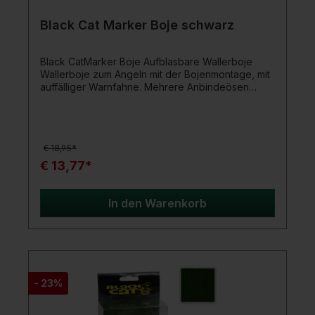
Black Cat Marker Boje schwarz
Black CatMarker Boje Aufblasbare Wallerboje
Wallerboje zum Angeln mit der Bojenmontage, mit
auffälliger Warnfahne. Mehrere Anbindeösen
erlauben den flexiblen Einsatz der Boje auf Fluss
und See. An der Unterseite befindet sich ein
stabiler Clip zum Befestigen der Grundschnur. Die
Boje hat im luftlosen Zustand ein sehr geringes
€ 18,95*
Transportmaß.Produktdetails: Maße: 33 x 25 cm
Farbe: Schwarz
€ 13,77*
In den Warenkorb
- 23%