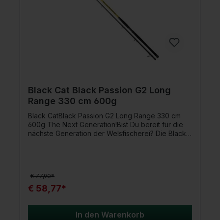
Black Cat Black Passion G2 Long
Range 330 cm 600g
Black CatBlack Passion G2 Long Range 330 cm
600g The Next Generation!Bist Du bereit für die
nächste Generation der Welsfischerei? Die Black
Cat Black Passion G2 Long Range 330 cm 600g ist
die optimale Rute für alle modernen
Einsatzgebiete. Mit einem extrem dünnen, aber
bärenstarken Powerblank bietet sie Dir
€ 77,90*
herausragende Leistung zu einem unschlagbaren
Preis-Leistungs-Verhältnis.Die Black Passion G2 ist
€ 58,77*
nicht nur bei Einsteigern beliebt, auch erfahrene
Welsangler schätzen die starke und zuverlässige
Rute. Der hochwertige Rollenhalter nimmt alle
In den Warenkorb