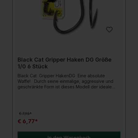
Black Cat Gripper Haken DG Größe
1/0 6 Stück
Black Cat Gripper HakenDG Eine absolute
Waffe! Durch seine einmalige, aggressive und
geschränkte Form ist dieses Modell der ideale
Haltehaken an der Haarmontage. Der Gripper
Haken ist leicht und robust zugleich. Durch sein
verschweißtes Öhr passt selbst dickes, monofiles
Vorfachmaterial. Ideal für die unauffällige
€ 7,95*
Präsentation an jeder Montage. DG Coating, die
innovative Beschichtung mit deutlich glatterer
€ 6,77*
Oberfläche als Teflon.Produktdetails: Inhalt: 6
Stück Farbe: dg coating Welded Eye: ja 4-fach
höhere Korrosionsresistenz (im Vergleich zu
In den Warenkorb