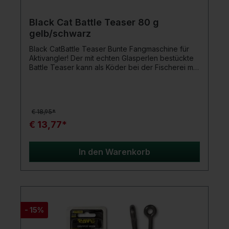
Hochwertiges Material aus IM6-Kohlefaser
Black Cat Battle Teaser 80 g
gelb/schwarz
Black CatBattle Teaser Bunte Fangmaschine für
Aktivangler! Der mit echten Glasperlen bestückte
Battle Teaser kann als Köder bei der Fischerei mit
dem Wallerholz eingesetzt oder aber wie eine Art
Vertikalköder dicht am Grund gejiggt werden. Die
Gummitentakel pulsieren dabei sehr verführerisch
im Wasser und die Glasperlen geben laute,
€ 18,95*
klirrende Geräusche ins Wasser ab, die die
Aggressivität der Waller enorm
€ 13,77*
steigern.Produktdetails: Hakengröße: 3/0
Tragkraft: 100 kg Aktion: sinkend UV Active: ja
In den Warenkorb
- 15%