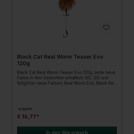
Black Cat Real Worm Teaser Evo
120g
Black Cat Real Worm Teaser Evo 120g Jede neue
Farbe in drei Gewichten erhältlich; 80, 120 und
160g!Vier neue Farben; Real Worm Evo, Black Red
Flash, Yellow Evo und Red. Dieses Produkt
überzeugt durch hochwertige Verarbeitung,
zuverlässige Performance und eine durchdachte
Konstruktion. Es eignet sich ideal für
€ 18,99*
anspruchsvolle Anwender und bietet eine
langlebige Lösung für den täglichen Einsatz. Jede
€ 16,77*
neue Farbe in drei Gewichten erhältlich; 80, 120
und 160g Dasselbe Originaldesign von Stefan
Seuss Teaser selbst aus hochstrapazierfähigem
In den Warenkorb