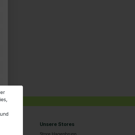
der
ies,
 und
Unsere Stores
Store Hagenbrunn