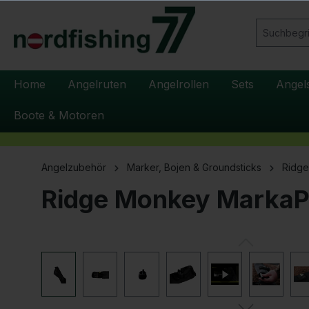
springen
Zur Hauptnavigation springen
Home
Angelruten
Angelrollen
Sets
Angel
Boote & Motoren
Angelzubehör
Marker, Bojen & Groundsticks
Ridge
Ridge Monkey MarkaPo
Bildergalerie überspringen