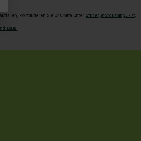
ffallen, kontaktieren Sie uns bitte unter
office@nordfishing77.at
.
Öffnet in einem neuen Tab
andhaus.