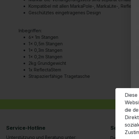
Kompatibel mit allen MarkaPole-, MarkaLite-, Reflec
Geschütztes eingetragenes Design
Inbegriffen:
6x 1m Stangen
1x 0,5m Stangen
1x 0,3m Stangen
1x 0,2m Stangen
2kg Grundgewicht
1x ReflectaStem
Strapazierfähige Tragetasche
Diese
Websi
die d
Direk
sozia
Service-Hotline
Service | R
Zusti
Unterstützung und Beratung unter:
Datenschutze