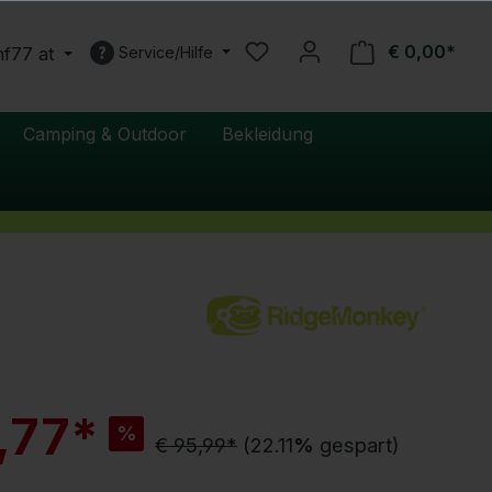
€ 0,00*
nf77 at
Service/Hilfe
Camping & Outdoor
Bekleidung
R
,77*
%
a
€ 95,99*
(22.11
%
gespart)
b
a