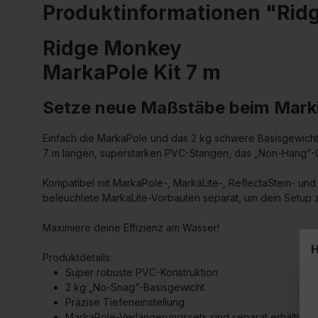
Produktinformationen "Rid
Ridge Monkey
MarkaPole Kit 7 m
Setze neue Maßstäbe beim Marki
Einfach die MarkaPole und das 2 kg schwere Basisgewicht
7 m langen, superstarken PVC-Stangen, das „Non-Hang“-G
Kompatibel mit MarkaPole-, MarkaLite-, ReflectaStem- und 
beleuchtete MarkaLite-Vorbauten separat, um dein Setup z
Maximiere deine Effizienz am Wasser!
H
Produktdetails:
Super robuste PVC-Konstruktion
2 kg „No-Snag“-Basisgewicht
Präzise Tiefeneinstellung
MarkaPole-Verlängerungssets sind separat erhältlich