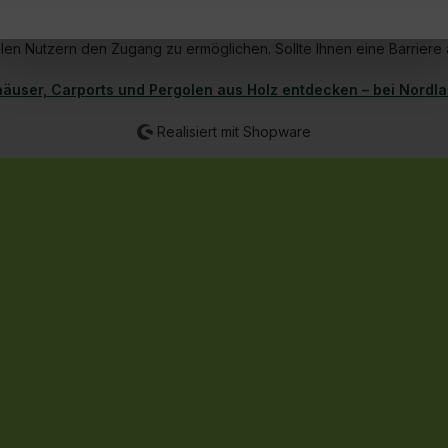
Barrierefreiheitserklärung:
len Nutzern den Zugang zu ermöglichen. Sollte Ihnen eine Barriere au
äuser, Carports und Pergolen aus Holz entdecken – bei Nordl
Realisiert mit Shopware