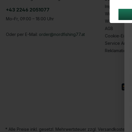
Impressum
+43 2246 2051077
Widerrufsform
Mo–Fr, 09:00 – 18:00 Uhr
Widerrufsbel
AGB
Oder per E-Mail:
order@nordfishing77.at
Cookie-Einste
Service Anfr
Reklamatione
* Alle Preise inkl. gesetzl. Mehrwertsteuer zzgl. Versandkoste