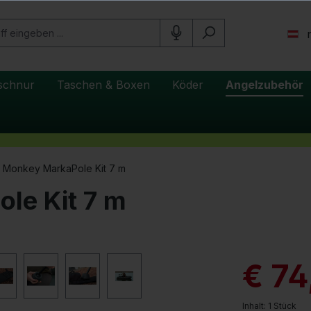
schnur
Taschen & Boxen
Köder
Angelzubehör
 Monkey MarkaPole Kit 7 m
le Kit 7 m
€ 74
Inhalt:
1 Stück