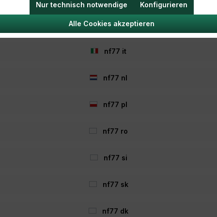
Nur technisch notwendige
Konfigurieren
Jobs / Karriere
ular
Versandinformationen
Alle Cookies akzeptieren
nf77 hu
ehrung
Zahlungsmöglichkeiten
Gutscheine
nf77 it
llungen
Geschenke
age
Newsletter
nf77 nl
n
Über Nordfishing77
Aktionen
nf77 pl
nf77 ro
nf77 si
nf77 sk
nf77 dk
n und ggf. Nachnahmegebühren, wenn nicht anders angegeben. Streic