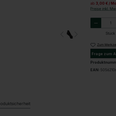
ab
3,00 € / M
Preise inkl. M
Produkt 
Stück
Zum Merkzet
Frage zum A
Produktnumm
EAN:
5056210
oduktsicherheit