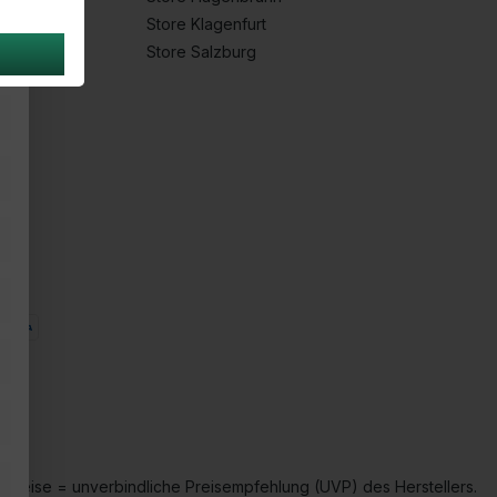
Store Klagenfurt
Store Salzburg
hpreise = unverbindliche Preisempfehlung (UVP) des Herstellers.