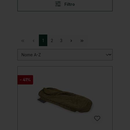
Filtro
1
2
3
- 41%