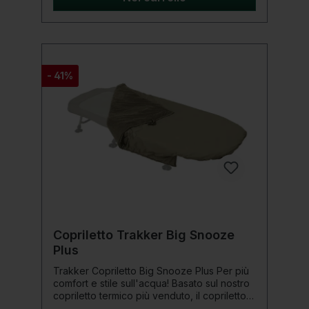
testa e piedi completamente elastici per
mantenerlo saldamente attaccato al letto
finché non vuoi toglierlo. Dettagli del
prodotto: Dimensioni: 215 x 110 cm Peso: 4,5
kg Materiale: poliestere (esterno), pile
(interno) Sacco a pelo ultraleggero e caldo
- 41%
foderato in pile Materiale altamente
traspirante Cerniera a sgancio rapido su
entrambi i lati, con tessuto per evitare
impigliamenti Attacco elastico del lettino su
testa e piedi Cintura di fissaggio sdraiata
per ridurre i movimenti Consegnato con una
custodia
Copriletto Trakker Big Snooze
Plus
Trakker Copriletto Big Snooze Plus Per più
comfort e stile sull'acqua! Basato sul nostro
copriletto termico più venduto, il copriletto
Big Snooze Plus è realizzato in materiale