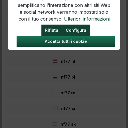
semplificano l'interazione con altri siti Web
e social network verranno impostati solo
nf77 hr
con il tuo consenso.
Ulteriori informazioni
- 35%
nf77 hu
Rifiuta
Configura
Accetta tutti i cookie
nf77 it
nf77 nl
nf77 pl
Trakker Core Corto L
nf77 ro
Trakker Nucleo corto Per più comfort e stile
nf77 si
sull'acqua! I Core Shorts sono pantaloni corti
da jogging con due tasche laterali con
cerniera e cursori per le dita fredde. Il
nf77 sk
comodo materiale elasticizzato è realizzato