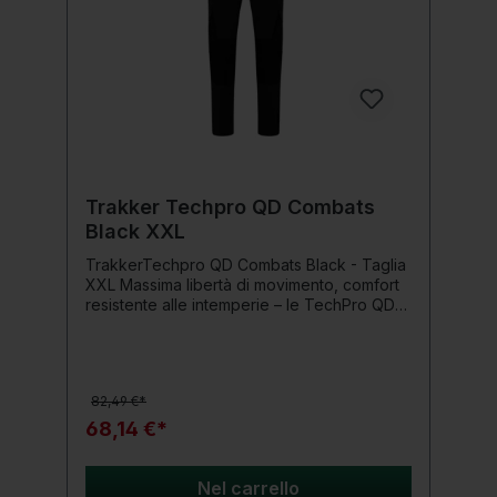
Trakker Techpro QD Combats
Black XXL
TrakkerTechpro QD Combats Black - Taglia
XXL Massima libertà di movimento, comfort
resistente alle intemperie – le TechPro QD
Combats sono pronte per ogni avventura
all'aperto!Le Trakker TechPro QD Combats
Black sono la scelta perfetta per pescatori e
appassionati di outdoor che danno valore a
82,49 €*
comfort, funzionalità e abbigliamento
performante moderno. Questi pantaloni da
68,14 €*
carpfishing di alta qualità sono stati
sviluppati appositamente per lunghe
sessioni in riva all'acqua e, grazie al loro
Nel carrello