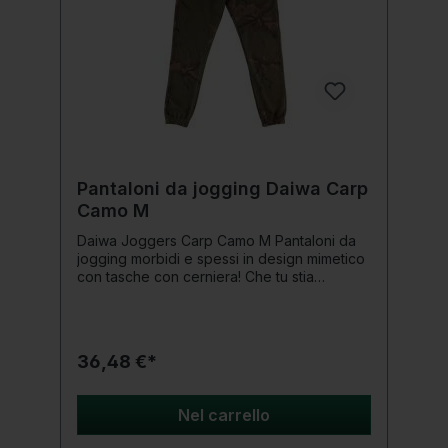
Pantaloni da jogging Daiwa Carp
Camo M
Daiwa Joggers Carp Camo M Pantaloni da
jogging morbidi e spessi in design mimetico
con tasche con cerniera! Che tu stia
pescando, allenandoti in palestra,
camminando per strada o semplicemente
rilassandoti a casa dopo una lunga giornata
di avventure, il Carp Camo Jogger offre una
36,48 €*
vestibilità comoda e il comfort di cui hai
bisogno. Dotato di due tasche extra
profonde con cerniere e di un morbido
Nel carrello
elastico in vita con coulisse. Dettagli del
prodotto: Taglia: media Peso 280 g/m²