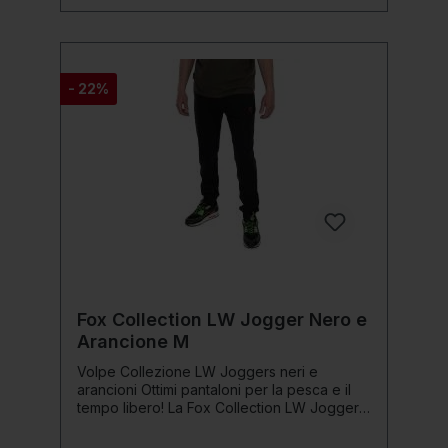
pantaloni offrono spazio anche per piccoli
oggetti. I polsini a costine sulle caviglie
garantiscono una vestibilità ottimale e
mantengono i pantaloni a posto. Realizzati in
85% cotone e 15% viscosa, i pantaloni
- 22%
hanno un tessuto da 240 g/m² che li rende
resistenti e confortevoli allo stesso tempo.
Ordina subito la Fox Collection LW Jogger
Green Black e diventa il trendsetter nella tua
città! Dettagli del prodotto: Pantaloni da
jogging verde chiaro mélange Logo
stampato volpe nera Cintura con loghi ed
elastico interno Coulisse sigillata in silicone
Con tasche frontali con cerniera Polsini alla
caviglia a coste Tasca posteriore con
chiusura a strappo 85% cotone, 15%
viscosa Tessuto da 240 g/m²
Fox Collection LW Jogger Nero e
Arancione M
Volpe Collezione LW Joggers neri e
arancioni Ottimi pantaloni per la pesca e il
tempo libero! La Fox Collection LW Jogger
Black Orange sono pantaloni da jogging
leggeri ideali per l'uso quotidiano e per il