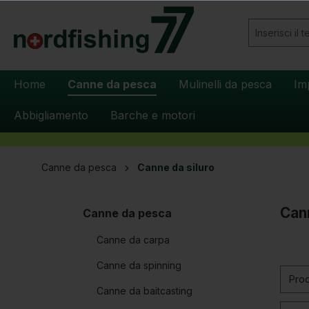
 ricerca
Passa alla navigazione principale
Home
Canne da pesca
Mulinelli da pesca
Im
Abbigliamento
Barche e motori
Canne da pesca
Canne da siluro
Cann
Canne da pesca
Canne da carpa
Canne da spinning
Pro
Canne da baitcasting