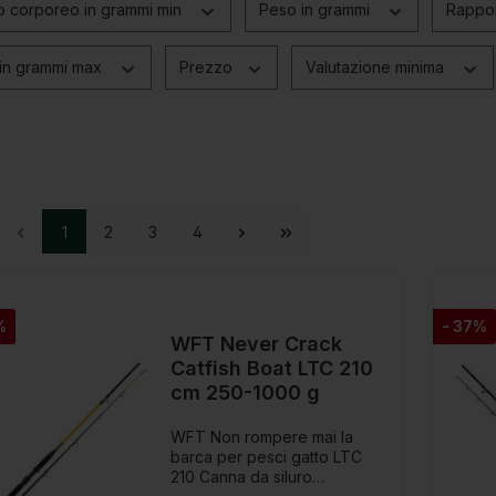
o corporeo in grammi min
Peso in grammi
Rappor
in grammi max
Prezzo
Valutazione minima
1
2
3
4
%
- 37%
WFT Never Crack
Catfish Boat LTC 210
cm 250-1000 g
WFT Non rompere mai la
barca per pesci gatto LTC
210 Canna da siluro