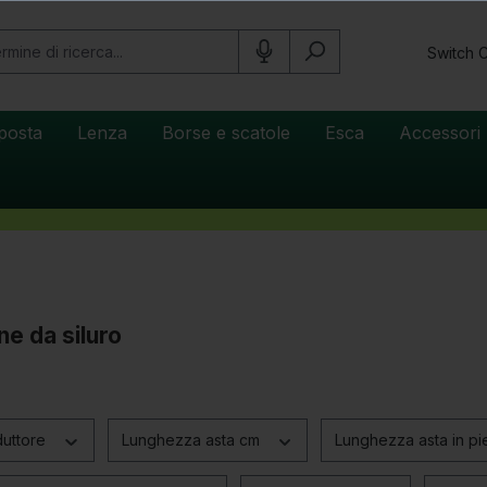
Switch 
posta
Lenza
Borse e scatole
Esca
Accessori 
e da siluro
duttore
Lunghezza asta cm
Lunghezza asta in pi