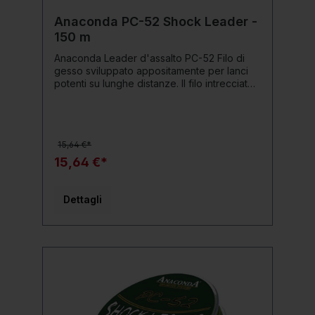
Anaconda PC-52 Shock Leader -
150 m
Anaconda Leader d'assalto PC-52 Filo di
gesso sviluppato appositamente per lanci
potenti su lunghe distanze. Il filo intrecciato
molto fitto è rivestito più volte, il che ne
migliora ulteriormente la resistenza
all'abrasione. Dettagli del prodotto: Colore:
oliva enorme capacità di carico elevata
15,64 €*
resistenza all'abrasione Protetto dai raggi
UV elevata resistenza al nodo
15,64 €*
Dettagli