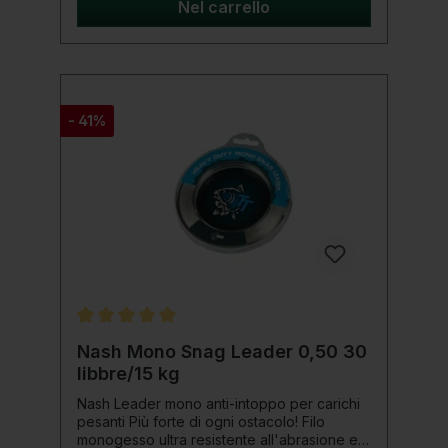
prodotto: Lunghezza: 7 metri Capacità di
Nel carrello
carico: 45 libbre Colore: erba
- 41%
Valutazione media di 5 su 5 stelle
Nash Mono Snag Leader 0,50 30
libbre/15 kg
Nash Leader mono anti-intoppo per carichi
pesanti Più forte di ogni ostacolo! Filo
monogesso ultra resistente all'abrasione e a