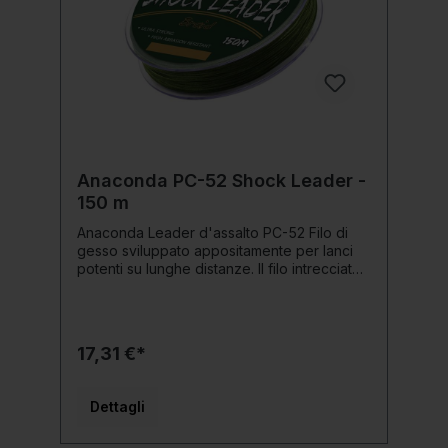
Anaconda PC-52 Shock Leader -
150 m
Anaconda Leader d'assalto PC-52 Filo di
gesso sviluppato appositamente per lanci
potenti su lunghe distanze. Il filo intrecciato
molto fitto è rivestito più volte, il che ne
migliora ulteriormente la resistenza
all'abrasione. Dettagli del prodotto: Colore:
oliva enorme capacità di carico elevata
17,31 €*
resistenza all'abrasione Protetto dai raggi
UV elevata resistenza al nodo
Dettagli