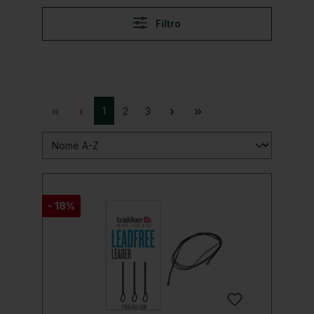
Filtro
1
2
3
- 18%