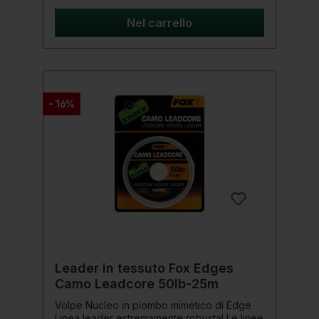
resistente all'abrasione: È lunga 11 metri e il
diametro della linea diminuisce ogni 3 metri.
Nel carrello
Ciò si traduce in un nodo della linea di
gesso significativamente più piccolo del
solito e quindi rende il lancio molto più
semplice! Dettagli del prodotto: Lunghezza:
3 x 11 metri Colore: trasparente (chiaro)
- 16%
Leader in tessuto Fox Edges
Camo Leadcore 50lb-25m
Volpe Nucleo in piombo mimetico di Edge
Linea leader estremamente robusta! Le linee