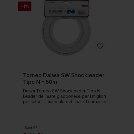
- 1%
Torneo Daiwa SW Shockleader
Tipo N - 50m
Daiwa Torneo SW Shockleader Tipo N
Leader del mare giapponese per i migliori
pescatori! Il materiale del finale Tournament
SW (acqua salata) Tipo N (= nylon) è il
finale ideale per varie applicazioni nella
pesca in mare. Grazie al mix di materiali, il
filo risulta estremamente morbido e,
5,64 €*
nonostante il suo grosso diametro, facile da
annodare. Grazie all'ampio diametro della