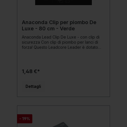
Anaconda Clip per piombo De
Luxe - 80 cm - Verde
Anaconda Lead Clip De Luxe - con clip di
sicurezza Con clip di piombo per lanci di
forza! Questo Leadcore Leader è dotato
della ultra robusta Safety Clip De Luxe.
Poiché la girella non scivola fuori, i lanci
energici con piombi pesanti non sono un
problema. Dettagli del prodotto: Dimensioni:
1,48 €*
circa 80 cm Capacità di carico: a vostra
scelta Colore: verde mimetico Contenuto: 2
pezzi Inoltre con anello girevole
Dettagli
- 19%