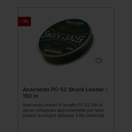
- 1%
Anaconda PC-52 Shock Leader -
150 m
Anaconda Leader d'assalto PC-52 Filo di
gesso sviluppato appositamente per lanci
potenti su lunghe distanze. Il filo intrecciato
molto fitto è rivestito più volte, il che ne
migliora ulteriormente la resistenza
all'abrasione. Dettagli del prodotto: Colore: