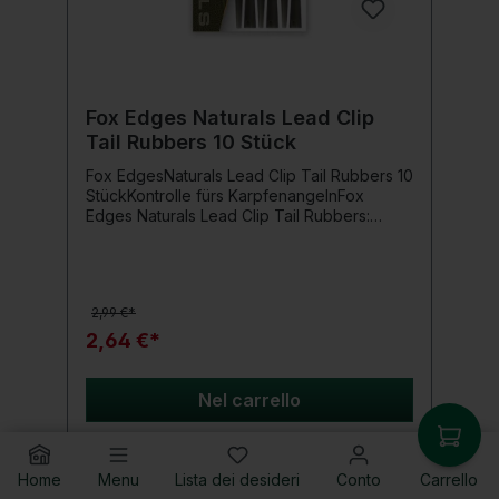
Fox Edges Naturals Lead Clip
Tail Rubbers 10 Stück
Fox EdgesNaturals Lead Clip Tail Rubbers 10
StückKontrolle fürs KarpfenangelnFox
Edges Naturals Lead Clip Tail Rubbers:
Perfekte Kontrolle über Bleifreigabe, ideal
für Karpfenangler. Packung mit 10
Stück.FeaturesFarbe: Naturals
GreenIntegriertes abschneidbares
2,99 €*
SegmentAnpassbarer Widerstand zur
BleifreigabeKompatibel mit allen Edges Lead
2,64 €*
ClipsPackungsinhalt: 10
StückEinsatzbereichDie Fox Edges Naturals
Lead Clip Tail Rubbers sorgen dafür, dass
Nel carrello
Dein Blei bei Bedarf sicher freigegeben
wird, ohne dass Du die Sicherheit der
Montage gefährdest. Durch das
abschneidbare Segment kannst Du den
Home
Menu
Lista dei desideri
Conto
Carrello
Widerstand individuell anpassen und so