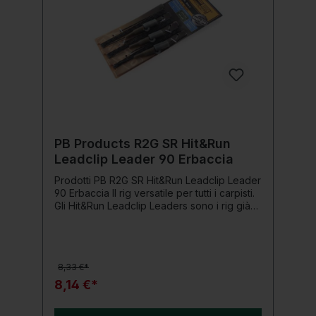
PB Products R2G SR Hit&Run
Leadclip Leader 90 Erbaccia
Prodotti PB R2G SR Hit&Run Leadclip Leader
90 Erbaccia Il rig versatile per tutti i carpisti.
Gli Hit&Run Leadclip Leaders sono i rig già
pronti più versatili per tutti i carpisti. Basta
collegare un finale e un piombo e puoi
iniziare a pescare. Ciò significa che puoi
reagire rapidamente alla situazione attuale
8,33 €*
sull'acqua. Dettagli del prodotto: Contenuto:
3 pezzi Lunghezza: 90 cm Colore: erba
8,14 €*