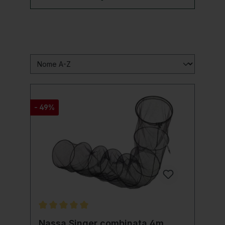
- 49%
Valutazione media di 5 su 5 stelle
Nassa Singer combinata 4m