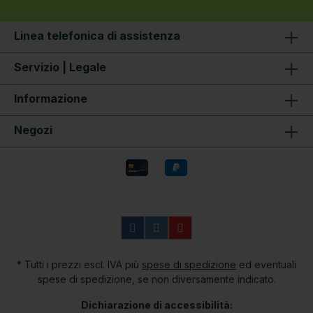
batteria al litio (inclusa) Durata: circa 30 ore
Dimensioni: 10,5 × 6,5 × 4,5 cm Peso: 170 g
Materiale: plastica Contenuto della
Linea telefonica di assistenza
confezione - 1 × Black Cat Silent pompa per
pesci esca, tubo dell'aria e pietra porosa,
Servizio | Legale
cavo di ricarica USB, batteria inclusa, pronta
all'uso
Informazione
Negozi
* Tutti i prezzi escl. IVA più
spese di spedizione
ed eventuali
spese di spedizione, se non diversamente indicato.
Dichiarazione di accessibilità: