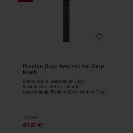
Preston Dura Keepnet 4m Carp
Mesh
Preston Dura Keepnet 4m Carp
MeshStarkes Setzkescher für
Karpfenangler!FeaturesExtra starkes Carp
Mesh für hohe BelastungenÄußere
Aluminiumringe zum Schutz des
NetzesVerstellbare Angle Lock Verriegelung
für einfache HandhabungLanglebig und
99,99 €*
widerstandsfähig gegen
VerschleißTechnische DatenLänge: 4
89,81 €*
MeterMaterial: Karpfenfreundliches