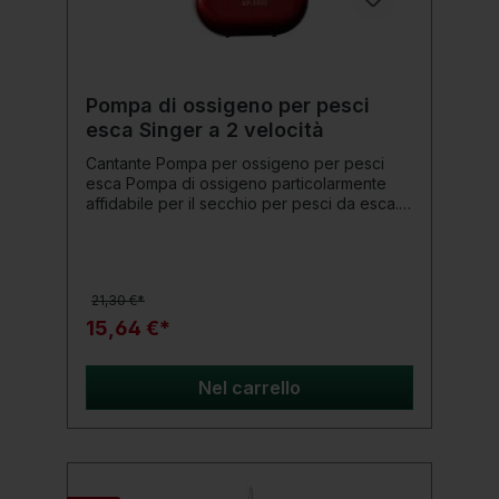
Pompa di ossigeno per pesci
esca Singer a 2 velocità
Cantante Pompa per ossigeno per pesci
esca Pompa di ossigeno particolarmente
affidabile per il secchio per pesci da esca.
Dotato di 2 livelli di ventilazione, cavo
accendisigari e tubo dell'aria con pietra
porosa. In modo che i vostri pesci da esca
non rimangano senza aria. Dettagli del
21,30 €*
prodotto: 2 livelli regolabili Funziona con 1
batteria da 1,5 VD (non inclusa) Include
15,64 €*
cavo accendisigari con tubo flessibile e
pietra porosa
Nel carrello