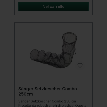
MeshRingmaterial: AluminiumArtikelnummer:
P0140075EinsatzbereichDas Preston Dura
Nel carrello
Keepnet 4m Carp Mesh ist perfekt für
Angler, die an Naturgewässern und
Commercial Fisheries fischen. Es ist ideal für
intensive Sessions und hohe Fangzahlen,
da es speziell für starke Beanspruchung
konzipiert wurde.Lieferumfang1x Preston
Dura Keepnet 4m Carp Mesh
Sänger Setzkescher Combo
250cm
Sänger Setzkescher Combo 250 cm
Protetto da robusti anelli di plastica! Questa