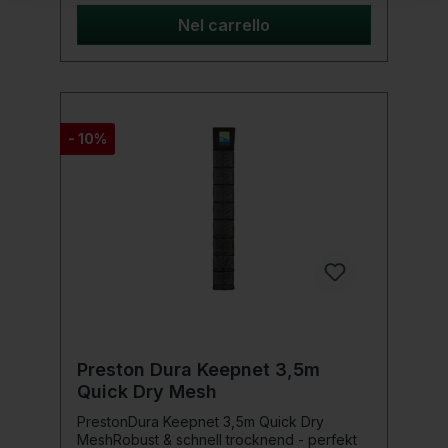
DatenLänge: 3,5 MeterMaterial:
Schnelltrocknendes Carp MeshRahmen:
Nel carrello
AluminiumArtikelnummer:
P0140073EinsatzbereichDas Preston Dura
Keepnet ist speziell für Wettkampfangler
und passionierte Karpfenangler entwickelt
worden. Durch seine robuste Bauweise und
das strapazierfähige Netzmaterial eignet es
- 10%
sich ideal für den Fang und die sichere
Aufbewahrung großer Fische.Lieferumfang1
x Preston Dura Keepnet 3,5m Carp Mesh
Preston Dura Keepnet 3,5m
Quick Dry Mesh
PrestonDura Keepnet 3,5m Quick Dry
MeshRobust & schnell trocknend - perfekt