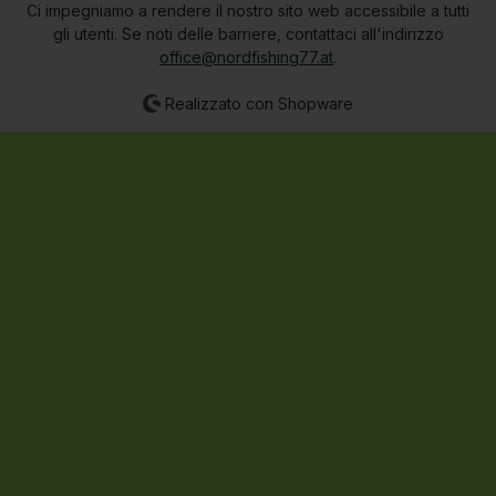
Ci impegniamo a rendere il nostro sito web accessibile a tutti
gli utenti. Se noti delle barriere, contattaci all'indirizzo
office@nordfishing77.at
.
Realizzato con Shopware