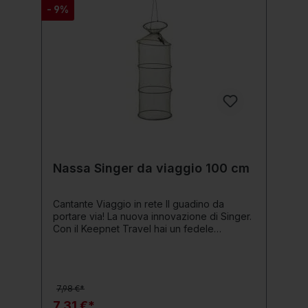
- 9%
Nassa Singer da viaggio 100 cm
Cantante Viaggio in rete Il guadino da
portare via! La nuova innovazione di Singer.
Con il Keepnet Travel hai un fedele
compagno di viaggio che ti accompagna
ovunque. La larghezza della maglia della
rete di 4 mm offre un funzionamento
ottimale per sollevare il pesce in sicurezza.
7,98 €*
Dettagli del prodotto: Materiale a rete con
maglie da 4 mm Ingresso: circa 25 cm
7,31 €*