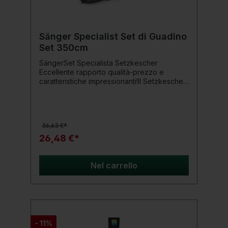
Sänger Specialist Set di Guadino
Set 350cm
SängerSet Specialista Setzkescher
Eccellente rapporto qualità-prezzo e
caratteristiche impressionanti!Il Setzkescher
Specialist Sänger è ideale per tenere tutti i
tipi di pesci. La rete PE a maglie fini, spessa
3 mm, si asciuga rapidamente e assorbe
pochissima acqua.Dettagli del prodotto:
36,63 €*
Lunghezza: 350 cm
26,48 €*
Nel carrello
- 11%