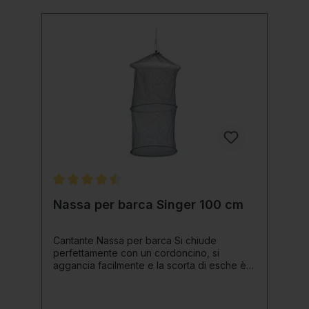
per conservare i pesci catturati nelle
competizioni. Grazie al design generoso,
puoi tenere al suo interno le tue grosse
prede senza aspettare disperatamente il
pesatore ;-) È inclusa una fantastica borsa
per il trasporto. Dettagli del prodotto:
Lunghezza 3,5 mt Larghezza: 50 cm Viene
fornito con lancia di terra (40 cm). Maglia:
100% poliestere inclusa borsa per il
trasporto
Valutazione media di 4.5 su 5 stelle
Nassa per barca Singer 100 cm
Cantante Nassa per barca Si chiude
perfettamente con un cordoncino, si
aggancia facilmente e la scorta di esche è
assicurata. Una risorsa assoluta per tutti i
pescatori che si affidano ai pesci esca. Con
questa rete a martello galleggiante ora hai la