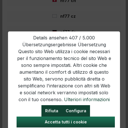
nf77 ch
nf77 cz
Preston Dura Keepnet 4m Quick
Dry Mesh
nf77 de
PrestonDura Keepnet 4m Quick Dry
​Details ansehen 407 / 5.000
MeshRobuster Setzkescher für
Übersetzungsergebnisse Übersetzung
Angler!Features4 Meter langer Setzkescher
nf77 en
mit Quick Dry MeshFreiliegende Aluminium-
Questo sito Web utilizza i cookie necessari
Außenringe für maximalen
per il funzionamento tecnico del sito Web e
SchutzVerstellbarer Angle Lock für flexible
nf77 es
sono sempre impostati. Altri cookie che
PositionierungRobustes, schnelltrocknendes
99,99 €*
Mesh-MaterialPull-through Handgriffe für
aumentano il comfort di utilizzo di questo
einfaches HandlingPerfekt für Commercials
89,81 €*
sito Web, servono pubblicità diretta o
nf77 fr
und natürliche GewässerOptimal für
semplificano l'interazione con altri siti Web
Stipprute und
FeederangelnEinsatzbereichDer Preston
Nel carrello
e social network verranno impostati solo
nf77 hr
Dura Keepnet 4m Quick Dry Mesh ist ideal
con il tuo consenso.
Ulteriori informazioni
für ambitionierte Angler, die oft an
Commercials, Flüssen und Kanälen fischen.
nf77 hu
Rifiuta
Configura
Dank des schnelltrocknenden Mesh-
Materials trocknet der Kescher rasch und ist
Accetta tutti i cookie
einfach sauber zu halten, was das
- 10%
nf77 it
Aufräumen nach der Session unkompliziert