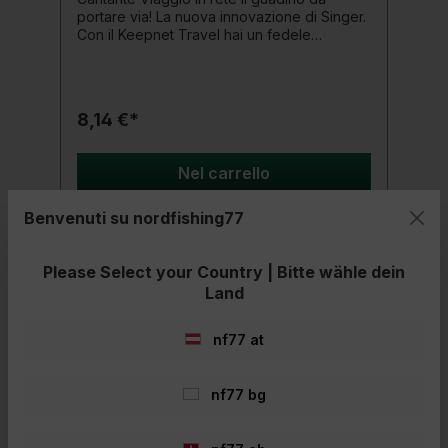
portare via! La nuova innovazione di Singer.
Con il Keepnet Travel hai un fedele
compagno di viaggio che ti accompagna
ovunque. La larghezza della maglia della
rete di 4 mm offre un funzionamento
ottimale per sollevare il pesce in sicurezza.
8,14 €*
Dettagli del prodotto: Materiale a rete con
maglie da 4 mm Ingresso: circa 25 cm
Lunghezza: 150 cm
Nel carrello
Benvenuti su nordfishing77
Please Select your Country | Bitte wähle dein
- 11%
Land
nf77 at
nf77 bg