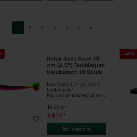
1
2
3
4
5
%
- 45%
Relax Bass Shad 13
cm (4,5") Bubblegum
Kalubarsch 10 Stück
Bass Shad 4,5“ (ca. 13 cm)
bubblegum /
KaulbarschFeaturesSchlanke
r Körperbau für realistische
KöderpräsentationQuirliger
18,25 €*
Schaufelschwanz für
9,81 €*
lebhafte
FlankenbewegungenVielseiti
g mit Widegap-, Offsethaken
Nel carrello
und Jigkopf