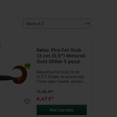
Relax Xtra Fat Grub
13 cm (5,5") Motoroil
Gold Glitter 5 pezzi
RelaxXtra Fat Grub 13 cm
(5,5") Dotato di azione top!
Come ogni Twister, anche il
ShadXperts-Twister può
essere utilizzato
11,58 €*
universalmente sia in acque
6,47 €*
ferme che correnti.Nei twist
laminati, due colori sono fusi
insieme. Si prega di notare
Nel carrello
anche la costruzione un po'