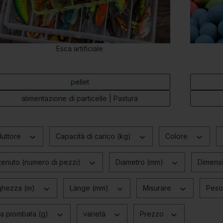
Esca artificiale
pellet
alimentazione di particelle | Pastura
duttore
Capacità di carico (kg)
Colore
enuto (numero di pezzi)
Diametro (mm)
Dimens
ghezza (m)
Länge (mm)
Misurare
Peso
a piombata (g)
varietà
Prezzo