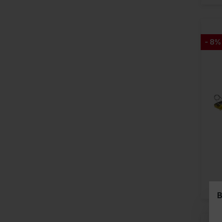
- 8%
B