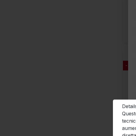
- 21
​Deta
Questo
tecnic
aument
dirett