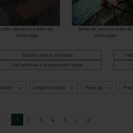
Lettini da pesca e lettini da
Sedie da pesca e sedie da
campeggio
campeggio
Sacchi a pelo e accessori
Ombr
Pelli invernali e accessori per tende
duttore
Lunghezza (cm)
Peso (g)
Pre
1
2
3
4
5