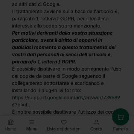
ad altri dati di Google.
Il trattamento avviene sulla base dell'articolo 6,
paragrafo 1, lettera f GDPR, per il legittimo
interesse allo scopo sopra menzionato.
Per motivi derivanti dalla vostra situazione
particolare, avete il diritto di opporvi in
qualsiasi momento a questo trattamento dei
vostri dati personali ai sensi dell'articolo 6,
paragrafo 1, lettera f GDPR.
È possibile disattivare in modo permanente l'uso
dei cookie da parte di Google seguendo il
collegamento sottostante e scaricando e
installando il plug-in ivi fornito:
https://support.google.com/ads/answer/739599
6?hl=it
.
È inoltre possibile disattivare l'utilizzo dei cookie
da parte di terzi visitando la pagina di
disattivazione della Network Advertising Initiative
Home
Menu
Lista dei desideri
Conto
Carrello
all'indirizzo