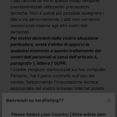
I dati raccolti da voi in questo modo vengono
pseudonimizzati utilizzando precauzioni
tecniche. Non è quindi più possibile assegnare i
dati a voi personalmente. I dati non verranno
memorizzati insieme agli altri vostri dati
personali.
Per motivi derivanti dalla vostra situazione
particolare, avete il diritto di opporvi in
qualsiasi momento a questo trattamento dei
vostri dati personali ai sensi dell'articolo 6,
paragrafo 1, lettera f GDPR.
I cookie vengono memorizzati sul tuo computer.
Pertanto, hai il pieno controllo sull'uso dei
cookie. Selezionando l'impostazione tecnica
appropriata nel vostro browser Internet potete
impedire la memorizzazione dei cookie e la
Benvenuti su nordfishing77
trasmissione dei dati in essi contenuti. I cookie
già salvati possono essere cancellati in qualsiasi
momento. Desideriamo tuttavia sottolineare che
Please Select your Country | Bitte wähle dein