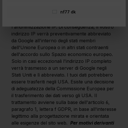
di questo sito web vengono solitamente
nf77 dk
trasmesse a un server di Google negli Stati Uniti
e ivi memorizzate. Su questo sito è attivata
l'anonimizzazione IP. Di conseguenza, il vostro
indirizzo IP verrà preventivamente abbreviato
da Google all'interno degli stati membri
dell'Unione Europea o in altri stati contraenti
dell'accordo sullo Spazio economico europeo.
Solo in casi eccezionali l'indirizzo IP completo
verrà trasmesso a un server di Google negli
Stati Uniti e lì abbreviato. I tuoi dati potrebbero
essere trasferiti negli USA. Esiste una decisione
di adeguatezza della Commissione Europea per
il trasferimento dei dati verso gli USA. Il
trattamento avviene sulla base dell'articolo 6,
paragrafo 1, lettera f GDPR, in base all'interesse
legittimo alla progettazione mirata e orientata
alle esigenze del sito web.
Per motivi derivanti