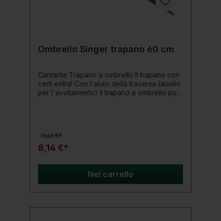
Ombrello Singer trapano 60 cm
Cantante Trapano a ombrello Il trapano con
certi extra! Con l'aiuto della traversa (ausilio
per l'avvitamento) il trapano a ombrello può
essere facilmente avvitato nel terreno.
Successivamente l'asta dell'ombrellone può
essere semplicemente inserita nel trapano e
fissata con la vite di serraggio. Per motivi di
11,62 €*
sicurezza la traversa (ausilio per
l'avvitamento) è fissata al trapano con una
8,14 €*
catena, in modo da non fissarla da nessuna
parte. Lunghezza: 60 cm
Nel carrello