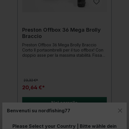
Preston Offbox 36 Mega Brolly
Braccio
Preston Offbox 36 Mega Brolly Braccio
Corto Il portaombrelli per il tuo offbox! Con
doppio asse per la massima stabilità. Fissano
l'ombrellone al panchetto e possono essere
ruotati nella posizione desiderata per una
copertura ottimale. Inserti inclusi: rotondi da
30 mm e 25 mm, OnBox da 23 mm Dettagli
23,32 €*
del prodotto: Con doppio asse
20,64 €*
Nel carrello
Benvenuti su nordfishing77
Please Select your Country | Bitte wähle dein