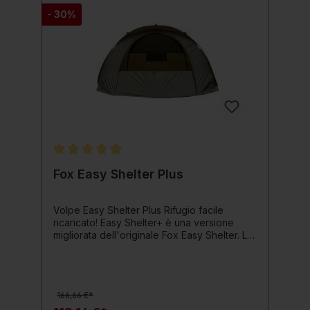
- 30%
Valutazione media di 5 su 5 stelle
Fox Easy Shelter Plus
Volpe Easy Shelter Plus Rifugio facile
ricaricato! Easy Shelter+ è una versione
migliorata dell'originale Fox Easy Shelter. Le
caratteristiche aggiuntive includono lo
spazio leggermente più grande per un
comfort ancora maggiore e alcune altre
caratteristiche. Il tettuccio integrato è un
166,66 €*
vantaggio assoluto in quanto non è richiesto
alcun palo aggiuntivo per il leader, riduce