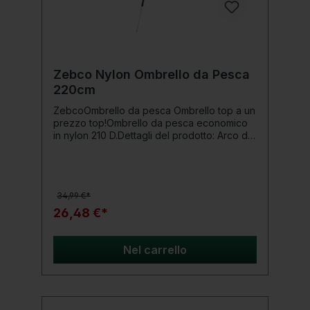
aggiuntivi e utilizza i tiranti per creare
tensione su entrambi i lati. Aggiungi picchetti
a T agli angoli del telo per creare tensione.
Regolare la tensione su tutti i tiranti fino a
raggiungere la posizione corretta del telo.
Zebco Nylon Ombrello da Pesca
220cm
ZebcoOmbrello da pesca Ombrello top a un
prezzo top!Ombrello da pesca economico
in nylon 210 D.Dettagli del prodotto: Arco di
misura 2,20 m Snodo bloccabile a 45° e 90°
34,99 €*
26,48 €*
Nel carrello