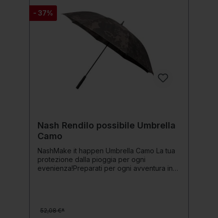
- 37%
Nash Rendilo possibile Umbrella
Camo
NashMake it happen Umbrella Camo La tua
protezione dalla pioggia per ogni
evenienza!Preparati per ogni avventura in
acqua – l'ombrello Nash Make it Happen
Umbrella Camo ti protegge affidabilmente
dalla pioggia. Con stecche lunghe 76 cm, ti
offre una protezione generosa, sia che tu
52,08 €*
stia in piedi o seduto.Grazie al suo design