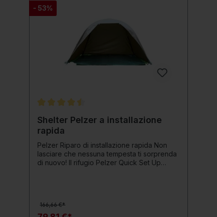
- 53%
Valutazione media di 4.5 su 5 stelle
Shelter Pelzer a installazione
rapida
Pelzer Riparo di installazione rapida Non
lasciare che nessuna tempesta ti sorprenda
di nuovo! Il rifugio Pelzer Quick Set Up
Shelter è un rifugio antipioggia
ingegnosamente semplice e robusto che
può essere installato in pochi secondi con
un telo in PE rimovibile e resistente agli
166,66 €*
strappi. Il bordo laterale può essere
zavorrato con sabbia o pietre, ma sono
79,81 €*