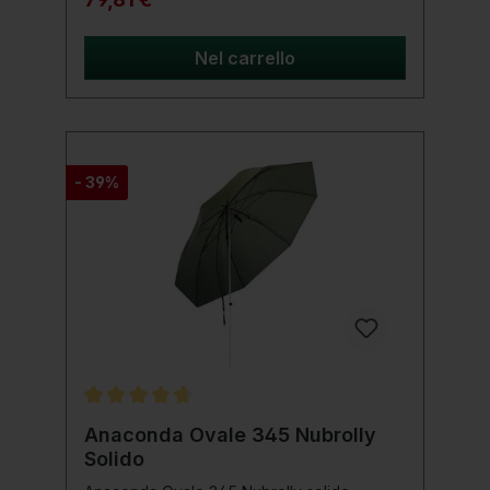
presenti anche occhielli per l'ancoraggio
della tenda. Dettagli del prodotto:
Dimensioni: 230x130x140 cm Dimensioni di
Nel carrello
trasporto: 108 x 22 x 20 cm Colonna
d'acqua di 5000 mm Pavimento rimovibile,
realizzato in PE antistrappo Pali realizzati
interamente in alluminio, verniciati a polvere
Peso: solo 3 kg
- 39%
Valutazione media di 4.8 su 5 stelle
Anaconda Ovale 345 Nubrolly
Solido