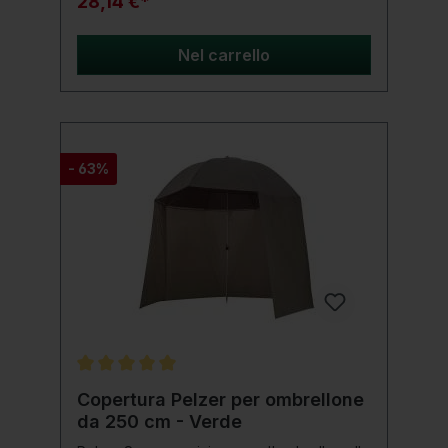
28,14 €*
Grazie alla sua forma quadrata è il partner
perfetto per la vostra seduta e la protegge
in modo ottimale. Dettagli del prodotto:
Nel carrello
diametro 160 cm Luce dell'arco di 220 cm
Materiale: poliestere 190T pieghevole Peso:
1,9 kg inclusa robusta asta in metallo, lancia
da terra e borsa per il trasporto
- 63%
Valutazione media di 5 su 5 stelle
Copertura Pelzer per ombrellone
da 250 cm - Verde