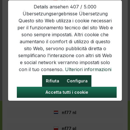
nf77 de
​Details ansehen 407 / 5.000
Übersetzungsergebnisse Übersetzung
nf77 en
Questo sito Web utilizza i cookie necessari
per il funzionamento tecnico del sito Web e
nf77 es
sono sempre impostati. Altri cookie che
aumentano il comfort di utilizzo di questo
* Tutti i prezzi escl. IVA più
spese di spedizione
ed eventuali
sito Web, servono pubblicità diretta o
nf77 fr
spese di spedizione, se non diversamente indicato.
semplificano l'interazione con altri siti Web
e social network verranno impostati solo
Dichiarazione di accessibilità:
nf77 hr
Ci impegniamo a rendere il nostro sito web accessibile a tutti
con il tuo consenso.
Ulteriori informazioni
gli utenti. Se noti delle barriere, contattaci all'indirizzo
nf77 hu
Rifiuta
Configura
office@nordfishing77.at
.
Accetta tutti i cookie
Realizzato con Shopware
nf77 it
nf77 nl
nf77 pl