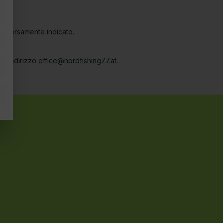
diversamente indicato.
all'indirizzo
office@nordfishing77.at
.