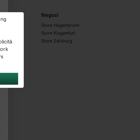
Negozi
ung
Store Hagenbrunn
Store Klagenfurt
Store Salzburg
licità
work
ni