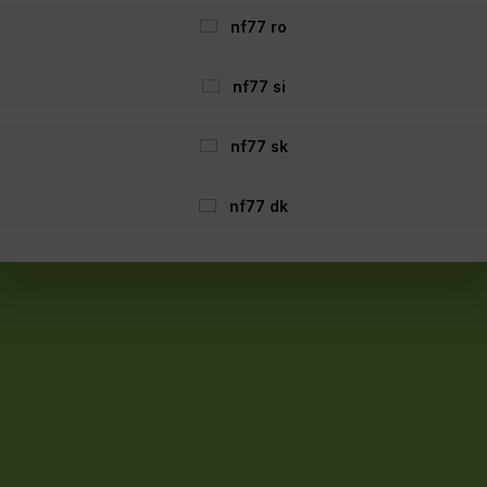
nf77 ro
VA più
spese di spedizione
ed eventuali spese di spedizione, se non 
nf77 si
Dichiarazione di accessibilità:
 web accessibile a tutti gli utenti. Se noti delle barriere, contattaci 
nf77 sk
Realizzato con Shopware
nf77 dk