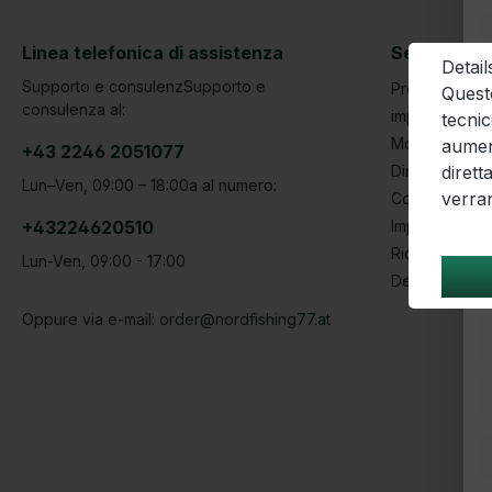
Linea telefonica di assistenza
Servizio | 
​Deta
Supporto e consulenzSupporto e
Protezione da
Questo
consulenza al:
impronta
tecnic
Modulo di can
aument
+43 2246 2051077
dirett
Diritto di rec
Lun–Ven, 09:00 – 18:00
a al numero:
verra
Condizioni
+43224620510
Impostazioni 
Richiesta serv
Lun-Ven, 09:00 - 17:00
Denunce, con
Oppure via e-mail:
order@nordfishing77.at