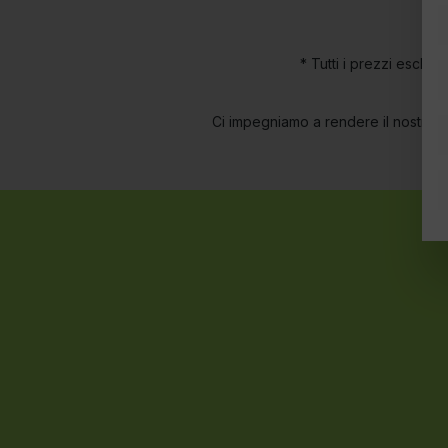
* Tutti i prezzi escl. I
Ci impegniamo a rendere il nostro sito