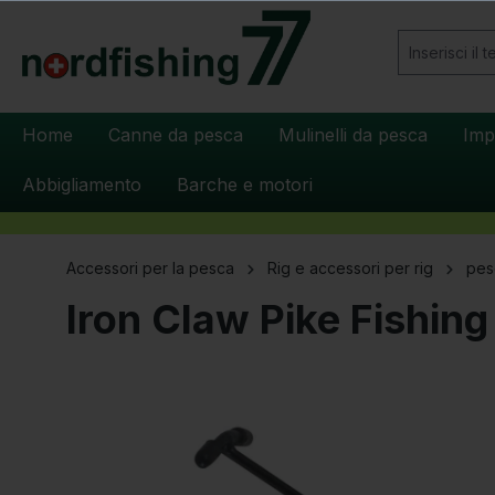
 ricerca
Passa alla navigazione principale
Home
Canne da pesca
Mulinelli da pesca
Imp
Abbigliamento
Barche e motori
Accessori per la pesca
Rig e accessori per rig
pes
Iron Claw Pike Fishin
Salta la galleria di immagini