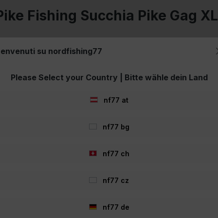
 Pike Fishing Succhia Pike Gag X
envenuti su nordfishing77
l luccio Gag XL
Please Select your Country | Bitte wähle dein Land
lta qualità
nf77 at
redatori. Permette di slamare il pesce in modo facile e sicuro. Le est
nf77 bg
nf77 ch
nf77 cz
nf77 de