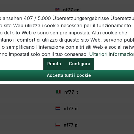
nf77 en
Legale
Informazione
ils ansehen 407 / 5.000 Übersetzungsergebnisse Übersetz
ti
Domande frequenti
 sito Web utilizza i cookie necessari per il funzionamento
nf77 es
Offerte di lavoro
o del sito Web e sono sempre impostati. Altri cookie che
cellazione
Informazioni sulla spedizione
ano il comfort di utilizzo di questo sito Web, servono pubb
nf77 fr
a o semplificano l'interazione con altri siti Web e social net
esso
Opzioni di pagamento
nno impostati solo con il tuo consenso.
Ulteriori informazio
Buoni
nf77 hr
dei cookie
I regali
Rifiuta
Configura
izio
Notiziario
Accetta tutti i cookie
nf77 hu
testazioni
Chi siamo
Azioni
nf77 it
nf77 nl
nf77 pl