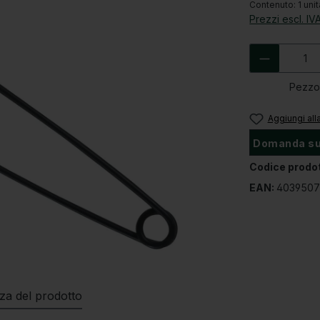
Contenuto:
1 uni
Prezzi escl. IV
Quantità 
Pezz
Aggiungi alla
Domanda sul
Codice prodo
EAN:
4039507
zza del prodotto