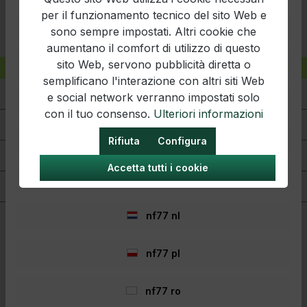
per il funzionamento tecnico del sito Web e
nf77 es
sono sempre impostati. Altri cookie che
aumentano il comfort di utilizzo di questo
sito Web, servono pubblicità diretta o
nf77 fr
semplificano l'interazione con altri siti Web
Linea telefonica di assistenza
e social network verranno impostati solo
nf77 hr
con il tuo consenso.
Ulteriori informazioni
Servizio | Legale
nf77 hu
Rifiuta
Configura
Informazione
Accetta tutti i cookie
nf77 it
Negozi
nf77 nl
nf77 pl
nf77 ro