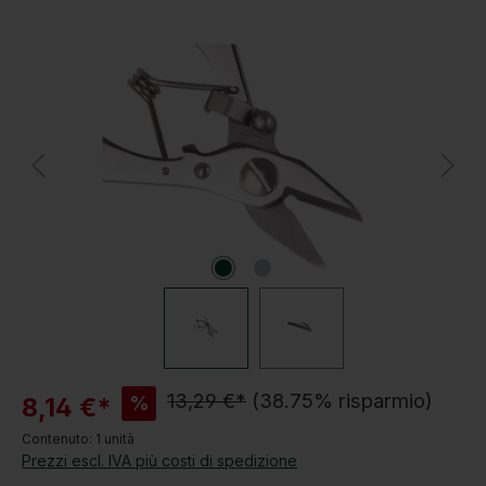
Salta la galleria di immagini
S
13,29 €*
(38.75% risparmio)
%
8,14 €*
c
Contenuto:
1 unità
o
Prezzi escl. IVA più costi di spedizione
n