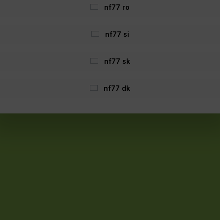
nf77 ro
VA più
spese di spedizione
ed eventuali spese di spedizione, se non 
nf77 si
Dichiarazione di accessibilità:
 web accessibile a tutti gli utenti. Se noti delle barriere, contattaci 
nf77 sk
Realizzato con Shopware
nf77 dk