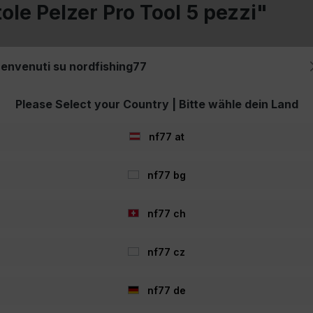
tole Pelzer Pro Tool 5 pezzi"
envenuti su nordfishing77
zzi
Please Select your Country | Bitte wähle dein Land
nf77 at
nf77 bg
nf77 ch
nf77 cz
nf77 de