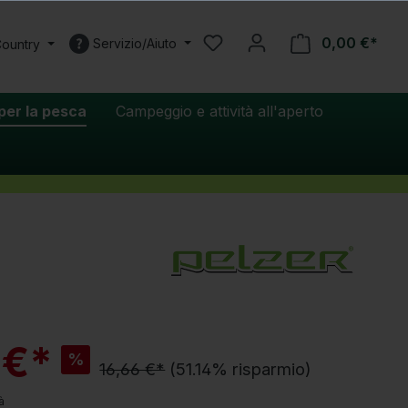
0,00 €*
Servizio/Aiuto
Country
per la pesca
Campeggio e attività all'aperto
S
 €*
%
c
16,66 €*
(51.14% risparmio)
o
n
tà