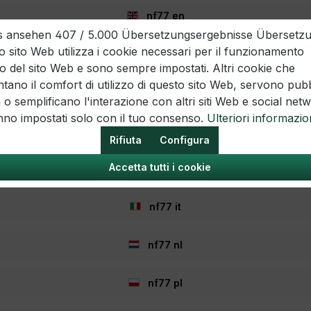
nf77 en
Legale
Informazione
ils ansehen 407 / 5.000 Übersetzungsergebnisse Übersetz
ti
Domande frequenti
 sito Web utilizza i cookie necessari per il funzionamento
nf77 es
Offerte di lavoro
o del sito Web e sono sempre impostati. Altri cookie che
cellazione
Informazioni sulla spedizione
ano il comfort di utilizzo di questo sito Web, servono pubb
nf77 fr
esso
Opzioni di pagamento
a o semplificano l'interazione con altri siti Web e social net
Buoni
nno impostati solo con il tuo consenso.
Ulteriori informazio
dei cookie
I regali
nf77 hr
Rifiuta
Configura
izio
Notiziario
testazioni
Chi siamo
Accetta tutti i cookie
nf77 hu
Azioni
nf77 it
nf77 nl
nf77 pl