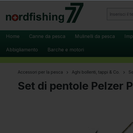
 ricerca
Passa alla navigazione principale
Home
Canne da pesca
Mulinelli da pesca
Imp
Abbigliamento
Barche e motori
Accessori per la pesca
Aghi bollenti, tappi & Co.
Se
Set di pentole Pelzer P
Salta la galleria di immagini