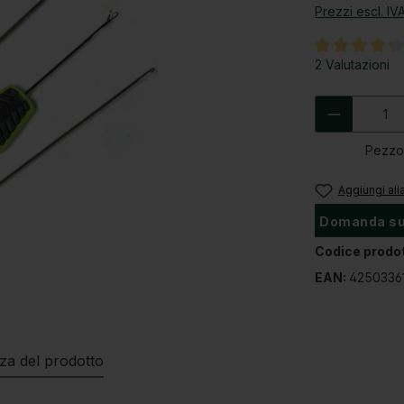
Prezzi escl. IV
Valutazione med
2 Valutazioni
Quantità 
Pezz
Aggiungi alla
Domanda sul
Codice prodo
EAN:
4250336
zza del prodotto