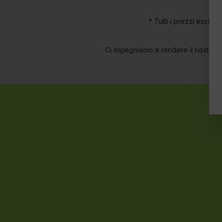
* Tutti i prezzi escl. I
Ci impegniamo a rendere il nostro sito