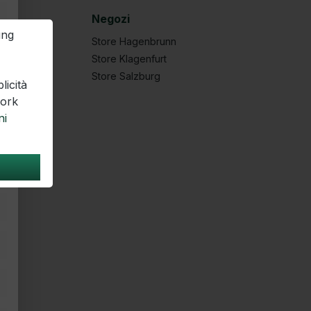
Negozi
ung
Store Hagenbrunn
Store Klagenfurt
Store Salzburg
licità
work
ni