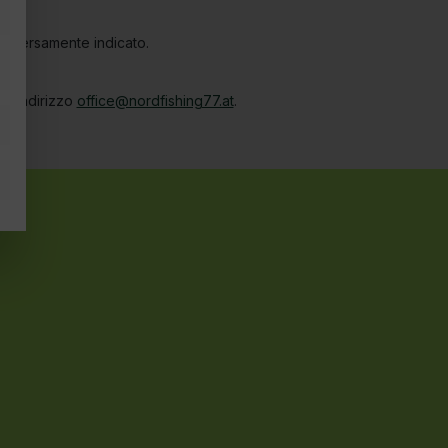
diversamente indicato.
all'indirizzo
office@nordfishing77.at
.