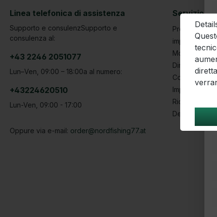
Linea telefonica di assistenza
Servizio | 
​Deta
Supporto e consulenzSupporto e
Protezione da
Questo
consulenza al:
impronta
tecnic
Modulo di can
+43 2246 2051077
aument
Diritto di rec
dirett
Lun–Ven, 09:00 – 18:00
a al numero:
Condizioni
verra
+43224620510
Impostazioni 
Richiesta serv
Lun-Ven, 09:00 - 17:00
Denunce, con
Oppure via e-mail:
order@nordfishing77.at