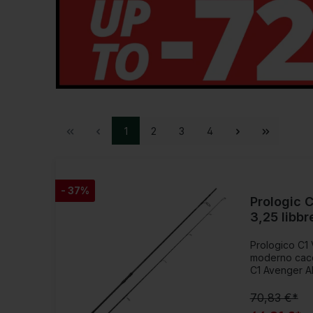
1
2
3
4
- 37%
Prologic 
3,25 libb
Prologico C1 
moderno cacci
C1 Avenger AB
fantastiche a 
moderno aggi
70,83 €*
idealmente ada