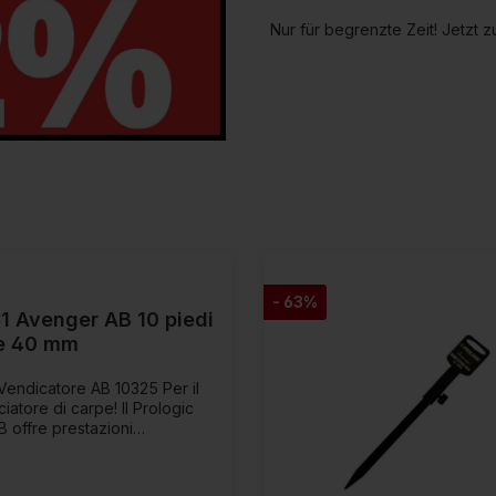
Nur für begrenzte Zeit! Jetzt
- 63%
C1 Avenger AB 10 piedi
re 40 mm
Vendicatore AB 10325 Per il
atore di carpe! Il Prologic
 offre prestazioni
un prezzo accessibile. Il
ornamento dei componenti,
ttato alla carpa target, ti